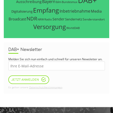
DAB+
Bayern
Ausschreibung
blm
Bundesmux
Empfang
Inbetriebnahme
Media
Digitalisierung
NDR
Broadcast
Sender
Sendernetz
Senderstandort
NRW
Radio
Versorgung
WorldDAB
DAB+ Newsletter
Melden Sie sich nun einfach und schnell für unseren Newsletter an.
JETZT ANMELDEN
Es gelten unsere
Datenschutzbestimmungen
.