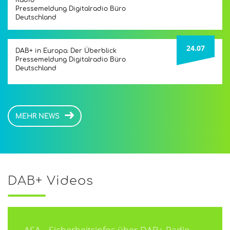
Radio
Pressemeldung Digitalradio Büro
Deutschland
24.07
DAB+ in Europa: Der Überblick
Pressemeldung Digitalradio Büro
Deutschland
MEHR NEWS
DAB+ Videos
Sie sehen gerade einen
Platzhalterinhalt von
YouTube
.
Um auf den eigentlichen Inhalt
ASA - Sicherheitsinfos über DAB+ Radio