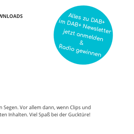
Alles zu DAB+
WNLOADS
im DAB+ Newsletter
jetzt anmelden
&
Radio gewinnen
ein Segen. Vor allem dann, wenn Clips und
en Inhalten. Viel Spaß bei der Gucktüre!