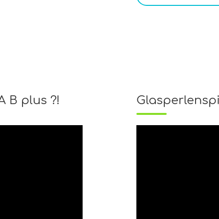
A B plus ?!
Glasperlensp