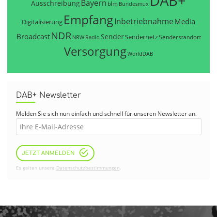
DAB+
Bayern
Ausschreibung
blm
Bundesmux
Empfang
Inbetriebnahme
Media
Digitalisierung
NDR
Broadcast
Sender
Sendernetz
Senderstandort
NRW
Radio
Versorgung
WorldDAB
DAB+ Newsletter
Melden Sie sich nun einfach und schnell für unseren Newsletter an.
JETZT ANMELDEN
Es gelten unsere
Datenschutzbestimmungen
.