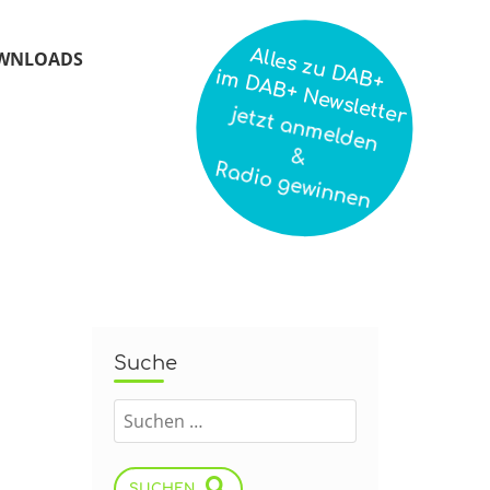
Alles zu DAB+
WNLOADS
im DAB+ Newsletter
jetzt anmelden
&
Radio gewinnen
Suche
SUCHEN