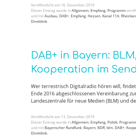
Veröffentlicht am
16
.
Dezember
2019
Dieser Eintrag wurde in
Allgemein
,
Empfang
,
Programm
veröff
und mit
Ausbau
,
DAB+
,
Empfang
,
Hessen
,
Kanal 11A
,
Rheinlan
Direktlink
.
DAB+ in Bayern: BLM
Kooperation im Sen
Wer terrestrisch Digitalradio hören will, find
Ende 2016 abgeschlossenen Vereinbarung zum
Landeszentrale für neue Medien (BLM) und d
Veröffentlicht am
13
.
Dezember
2019
Dieser Eintrag wurde in
Allgemein
,
Empfang
,
Politik
,
Program
und mit
Bayerischer Rundfunk
,
Bayern
,
BDR
,
blm
,
DAB+
,
Koope
Direktlink
.