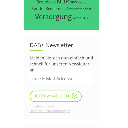
NDR
Broadcast
NRW
Radio
Sender
Sendernetz
Senderstandort
Versorgung
WorldDAB
DAB+ Newsletter
Melden Sie sich nun einfach und
schnell für unseren Newsletter
an.
JETZT ANMELDEN
Es gelten unsere
Datenschutzbestimmungen
.