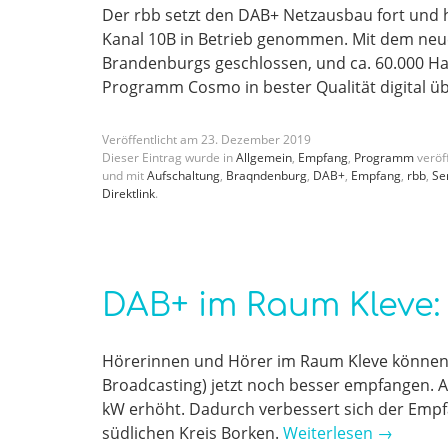
Der rbb setzt den DAB+ Netzausbau fort und 
Kanal 10B in Betrieb genommen. Mit dem neu
Brandenburgs geschlossen, und ca. 60.000 H
Programm Cosmo in bester Qualität digital 
Veröffentlicht am
23
.
Dezember
2019
Dieser Eintrag wurde in
Allgemein
,
Empfang
,
Programm
veröff
und mit
Aufschaltung
,
Braqndenburg
,
DAB+
,
Empfang
,
rbb
,
Se
Direktlink
.
DAB+ im Raum Kleve:
Hörerinnen und Hörer im Raum Kleve können
Broadcasting) jetzt noch besser empfangen. 
kW erhöht. Dadurch verbessert sich der Empf
südlichen Kreis Borken.
Weiterlesen
→