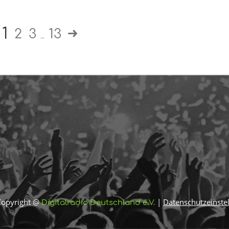
1
2
3
13
…
Copyright @
|
Datenschutzeinste
Digitalradio Deutschland e.V.