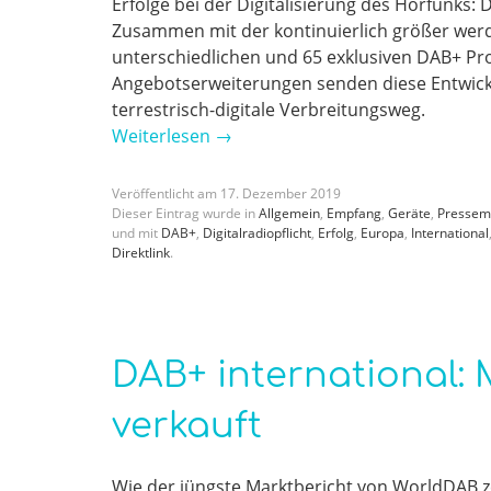
Erfolge bei der Digitalisierung des Hörfunks:
Zusammen mit der kontinuierlich größer werd
unterschiedlichen und 65 exklusiven DAB+ P
Angebotserweiterungen senden diese Entwicklu
terrestrisch-digitale Verbreitungsweg.
Weiterlesen
→
Veröffentlicht am
17
.
Dezember
2019
Dieser Eintrag wurde in
Allgemein
,
Empfang
,
Geräte
,
Pressem
und mit
DAB+
,
Digitalradiopflicht
,
Erfolg
,
Europa
,
International
Direktlink
.
DAB+ international: 
verkauft
Wie der jüngste Marktbericht von WorldDAB ze