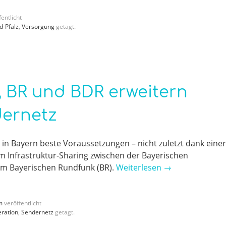
entlicht
d-Pfalz
,
Versorgung
getagt.
, BR und BDR erweitern
dernetz
et in Bayern beste Voraussetzungen – nicht zuletzt dank einer
 Infrastruktur-Sharing zwischen der Bayerischen
em Bayerischen Rundfunk (BR).
Weiterlesen
→
m
veröffentlicht
ration
,
Sendernetz
getagt.