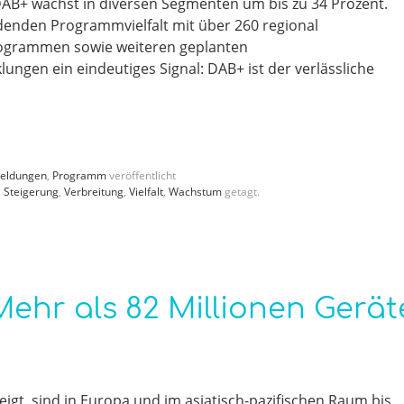
 DAB+ wächst in diversen Segmenten um bis zu 34 Prozent.
enden Programmvielfalt mit über 260 regional
rogrammen sowie weiteren geplanten
ngen ein eindeutiges Signal: DAB+ ist der verlässliche
eldungen
,
Programm
veröffentlicht
,
Steigerung
,
Verbreitung
,
Vielfalt
,
Wachstum
getagt.
Mehr als 82 Millionen Gerät
igt, sind in Europa und im asiatisch-pazifischen Raum bis