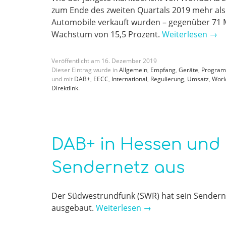
zum Ende des zweiten Quartals 2019 mehr al
Automobile verkauft wurden – gegenüber 71 Mi
Wachstum von 15,5 Prozent.
Weiterlesen
→
Veröffentlicht am
16
.
Dezember
2019
Dieser Eintrag wurde in
Allgemein
,
Empfang
,
Geräte
,
Progra
und mit
DAB+
,
EECC
,
International
,
Regulierung
,
Umsatz
,
Wor
Direktlink
.
DAB+ in Hessen und 
Sendernetz aus
Der Südwestrundfunk (SWR) hat sein Sendern
ausgebaut.
Weiterlesen
→