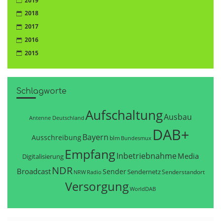
2019
2018
2017
2016
2015
Schlagworte
Aufschaltung
Ausbau
Antenne Deutschland
DAB+
Bayern
Ausschreibung
blm
Bundesmux
Empfang
Inbetriebnahme
Media
Digitalisierung
NDR
Broadcast
Sender
Sendernetz
Senderstandort
NRW
Radio
Versorgung
WorldDAB