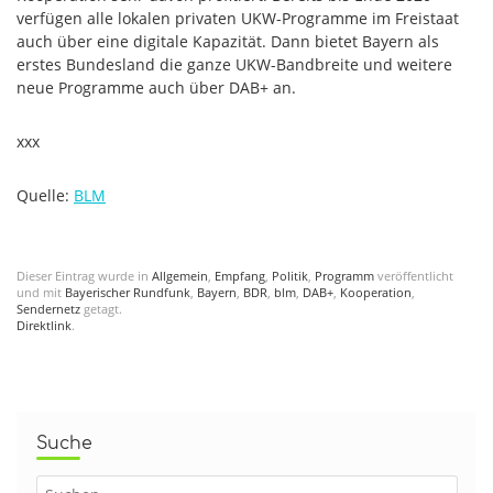
verfügen alle lokalen privaten UKW-Programme im Freistaat
auch über eine digitale Kapazität. Dann bietet Bayern als
erstes Bundesland die ganze UKW-Bandbreite und weitere
neue Programme auch über DAB+ an.
xxx
Quelle:
BLM
Dieser Eintrag wurde in
Allgemein
,
Empfang
,
Politik
,
Programm
veröffentlicht
und mit
Bayerischer Rundfunk
,
Bayern
,
BDR
,
blm
,
DAB+
,
Kooperation
,
Sendernetz
getagt.
Direktlink
.
Suche