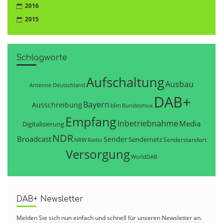
2016
2015
Schlagworte
Aufschaltung
Ausbau
Antenne Deutschland
DAB+
Bayern
Ausschreibung
blm
Bundesmux
Empfang
Inbetriebnahme
Media
Digitalisierung
NDR
Broadcast
Sender
Sendernetz
Senderstandort
NRW
Radio
Versorgung
WorldDAB
DAB+ Newsletter
Melden Sie sich nun einfach und schnell für unseren Newsletter an.