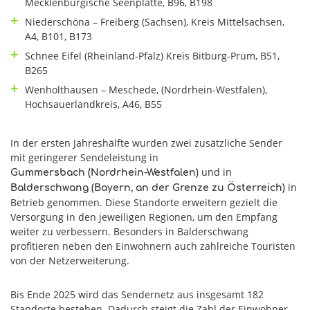
Mecklenburgische Seenplatte, B96, B198
Niederschöna – Freiberg (Sachsen), Kreis Mittelsachsen,
A4, B101, B173
Schnee Eifel (Rheinland-Pfalz) Kreis Bitburg-Prüm, B51,
B265
Wenholthausen – Meschede, (Nordrhein-Westfalen),
Hochsauerlandkreis, A46, B55
In der ersten Jahreshälfte wurden zwei zusätzliche Sender
mit geringerer Sendeleistung in
und in
Gummersbach (Nordrhein-Westfalen)
in
Balderschwang (Bayern, an der Grenze zu Österreich)
Betrieb genommen. Diese Standorte erweitern gezielt die
Versorgung in den jeweiligen Regionen, um den Empfang
weiter zu verbessern. Besonders in Balderschwang
profitieren neben den Einwohnern auch zahlreiche Touristen
von der Netzerweiterung.
Bis Ende 2025 wird das Sendernetz aus insgesamt 182
Standorte bestehen. Dadurch steigt die Zahl der Einwohner,