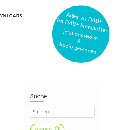
Alles zu DAB+
WNLOADS
im DAB+ Newsletter
jetzt anmelden
&
Radio gewinnen
Suche
SUCHEN