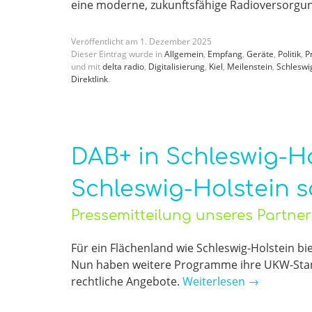
eine moderne, zukunftsfähige Radioversorgu
Veröffentlicht am
1
.
Dezember
2025
Dieser Eintrag wurde in
Allgemein
,
Empfang
,
Geräte
,
Politik
,
P
und mit
delta radio
,
Digitalisierung
,
Kiel
,
Meilenstein
,
Schleswi
Direktlink
.
DAB+ in Schleswig-H
Schleswig-Holstein s
Pressemitteilung unseres Partn
Für ein Flächenland wie Schleswig-Holstein bie
Nun haben weitere Programme ihre UKW-Stando
rechtliche Angebote.
Weiterlesen
→