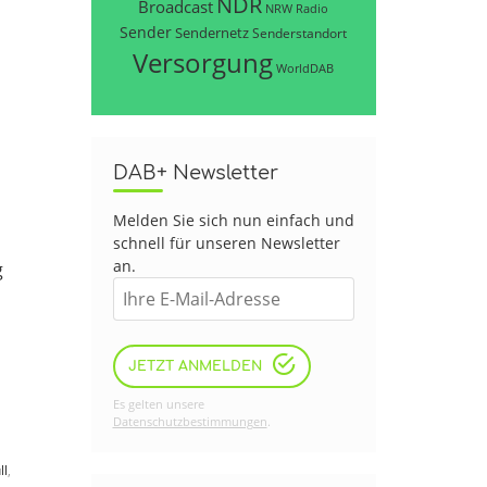
NDR
Broadcast
NRW
Radio
Sender
Sendernetz
Senderstandort
Versorgung
WorldDAB
DAB+ Newsletter
Melden Sie sich nun einfach und
schnell für unseren Newsletter
an.
g
JETZT ANMELDEN
Es gelten unsere
Datenschutzbestimmungen
.
ll
,