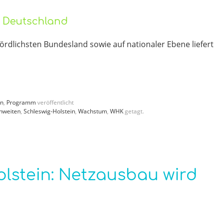
o Deutschland
ördlichsten Bundesland sowie auf nationaler Ebene liefert
en
,
Programm
veröffentlicht
hweiten
,
Schleswig-Holstein
,
Wachstum
,
WHK
getagt.
olstein: Netzausbau wird