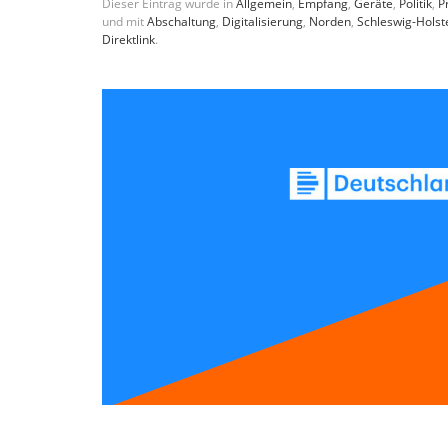
Dieser Eintrag wurde in
Allgemein
,
Empfang
,
Geräte
,
Politik
,
P
und mit
Abschaltung
,
Digitalisierung
,
Norden
,
Schleswig-Holst
Direktlink
.