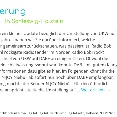
ierung
 in Schleswig-Holstein
len ein kleines Update bezüglich der Umstellung von UKW auf
 Jahres haben wir Sie darüber informiert, welche
r gemeinsam zurückschauen, was passiert ist. Radio Bob!
ohl rockigste Radiosender im Norden Radio Bob! rockt
Wechsel von UKW auf DAB+ an einigen Orten. Obwohl die
heinlich etwas ungewohnt war, konnte DAB+ mit gutem Klan
nformationen dazu gibt es hier. Im Folgenden könnt ihr die
N-JOY Niebüll ab sofort nur noch über DAB+ empfangbar
rung machte der Sender N-JOY Niebüll. Für den öffentlich-
pe anspricht, stellte die Umstellung auf …
Weiterlesen
→
schlandfunk Nova
,
Digital
,
Digital Switch Over
,
Digitalradio
,
Halbzeit
,
N-JOY Niebü