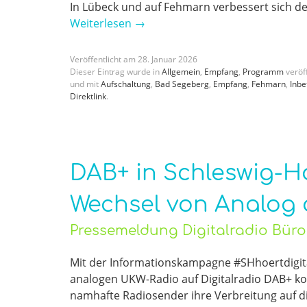
In Lübeck und auf Fehmarn verbessert sich d
Weiterlesen
→
Veröffentlicht am
28
.
Januar
2026
Dieser Eintrag wurde in
Allgemein
,
Empfang
,
Programm
veröff
und mit
Aufschaltung
,
Bad Segeberg
,
Empfang
,
Fehmarn
,
Inb
Direktlink
.
DAB+ in Schleswig-Ho
Wechsel von Analog a
Pressemeldung Digitalradio Bür
Mit der Informationskampagne #SHhoertdigita
analogen UKW-Radio auf Digitalradio DAB+ ko
namhafte Radiosender ihre Verbreitung auf d