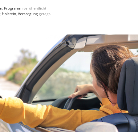
en
,
Programm
veröffentlicht
-Holstein
,
Versorgung
getagt.