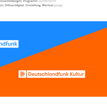
ressemeldungen
,
Programm
veröffentlicht
ein
,
SHhoertdigital
,
Umstellung
,
Wechsel
getagt.