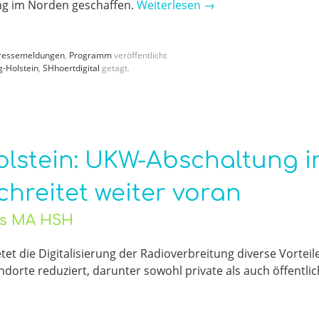
ng im Norden geschaffen.
Weiterlesen
→
ressemeldungen
,
Programm
veröffentlicht
g-Holstein
,
SHhoertdigital
getagt.
olstein: UKW-Abschaltung i
chreitet weiter voran
ers MA HSH
tet die Digitalisierung der Radioverbreitung diverse Vorteile
rte reduziert, darunter sowohl private als auch öffentlic