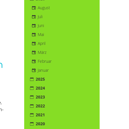
August
Juli
Juni
Mai
April
März
Februar
n
Januar
2025
2024
2023
.
2022
h-
2021
2020