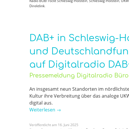
Radio BOB! rockt Schleswig-Holstein
,
Schleswig-Holstein
,
UKW-
Direktlink
.
DAB+ in Schleswig-H
und Deutschlandfun
auf Digitalradio DAB
Pressemeldung Digitalradio Bür
An insgesamt neun Standorten im nördlichst
Kultur ihre Verbreitung über das analoge UK
digital aus.
Weiterlesen
→
Veröffentlicht am
16
.
Juni
2025