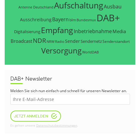
Aufschaltung
Ausbau
Antenne Deutschland
DAB+
Bayern
Ausschreibung
blm
Bundesmux
Empfang
Inbetriebnahme
Media
Digitalisierung
NDR
Broadcast
Sender
Sendernetz
Senderstandort
NRW
Radio
Versorgung
WorldDAB
DAB+ Newsletter
Melden Sie sich nun einfach und schnell für unseren Newsletter an.
JETZT ANMELDEN
Es gelten unsere
Datenschutzbestimmungen
.