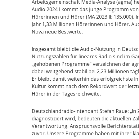
Arbeitsgemeinschaft Media-Analyse (agma) her
Audio 2024 I kommt das junge Programm von D
Hörerinnen und Hörer (MA 2023 II: 135.000). I
Jahr 1,33 Millionen Hörerinnen und Hörer. Au
Nova neue Bestwerte.
Insgesamt bleibt die Audio-Nutzung in Deuts
Nutzungszahlen für lineares Radio sind im G
„gehobenen Programme“ verzeichnen der agma
dabei weitgehend stabil bei 2,23 Millionen täg
Er bleibt damit weiterhin das erfolgreichst
Kultur kommt nach dem Rekordwert der letzte
Hörer in der Tagesreichweite.
Deutschlandradio-Intendant Stefan Raue: „In
diagnostiziert wird, bedeuten die aktuellen 
Verantwortung. Anspruchsvolle Berichterstat
zuvor. Unsere Programme haben mit ihrer klare