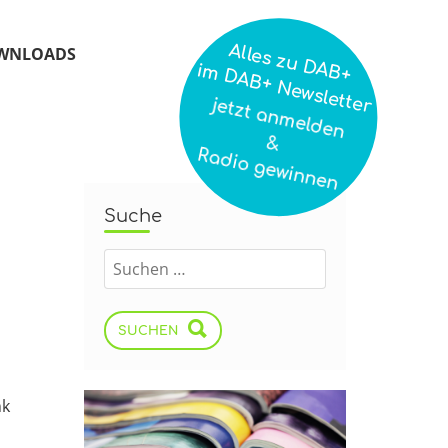
Alles zu DAB+
WNLOADS
im DAB+ Newsletter
jetzt anmelden
&
Radio gewinnen
Suche
SUCHEN
nk