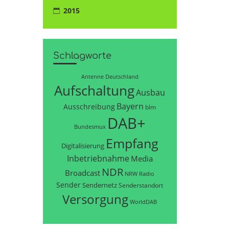
2015
Schlagworte
Antenne Deutschland
Aufschaltung
Ausbau
Bayern
Ausschreibung
blm
DAB+
Bundesmux
Empfang
Digitalisierung
Inbetriebnahme
Media
NDR
Broadcast
NRW
Radio
Sender
Sendernetz
Senderstandort
Versorgung
WorldDAB