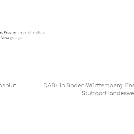
en
,
Programm
veröffentlicht
,
Nova
getagt.
bsolut
DAB+ in Baden-Württemberg: En
Stuttgart landeswe