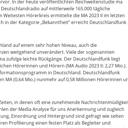
vor. In der heute veröffentlichten Reichweitenstudie ma
eutschlandradio auf mittlerweile 165.000 tägliche
m Weitesten Hörerkreis ermittelte die MA 2023 II im letzten
ch in der Kategorie „Bekanntheit“ erreicht Deutschlandfunk
chland auf einem sehr hohen Niveau, auch die
anzen weitgehend unverändert. Viele der sogenannten
 zufolge leichte Rückgänge. Der Deutschlandfunk liegt
lichen Hörerinnen und Hörern (MA Audio 2023 II: 2,27 Mio.).
e Informationsprogramm in Deutschland. Deutschlandfunk
n MA (0,64 Mio.) nunmehr auf 0,58 Millionen Hörerinnen u
 Zeiten, in denen oft eine zunehmende Nachrichtenmüdigkei
Zahlen der Media Analyse für uns Anerkennung und zugleich
tung, Einordnung und Hintergrund sind gefragt wie selten
n Profilierung einen festen Platz als Begleiter und