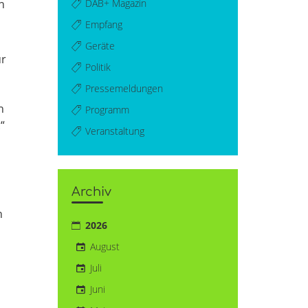
DAB+ Magazin
n
Empfang
Geräte
ür
Politik
Pressemeldungen
h
Programm
“
Veranstaltung
Archiv
n
2026
August
Juli
Juni