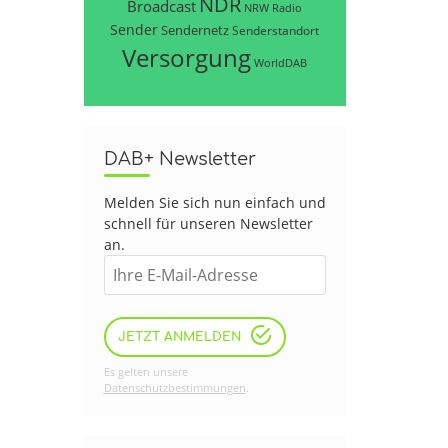
NDR
Broadcast
NRW
Radio
Sender
Sendernetz
Senderstandort
Versorgung
WorldDAB
DAB+ Newsletter
Melden Sie sich nun einfach und
schnell für unseren Newsletter
an.
JETZT ANMELDEN
Es gelten unsere
Datenschutzbestimmungen
.