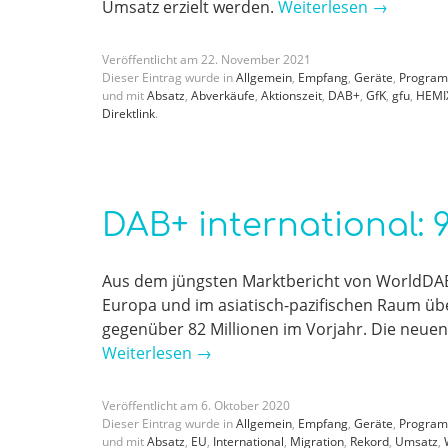
Umsatz erzielt werden.
Weiterlesen
→
Veröffentlicht am
22
.
November
2021
Dieser Eintrag wurde in
Allgemein
,
Empfang
,
Geräte
,
Progra
und mit
Absatz
,
Abverkäufe
,
Aktionszeit
,
DAB+
,
GfK
,
gfu
,
HEMI
Direktlink
.
DAB+ international: 
Aus dem jüngsten Marktbericht von WorldDAB 
Europa und im asiatisch-pazifischen Raum üb
gegenüber 82 Millionen im Vorjahr. Die neu
Weiterlesen
→
Veröffentlicht am
6
.
Oktober
2020
Dieser Eintrag wurde in
Allgemein
,
Empfang
,
Geräte
,
Progra
und mit
Absatz
,
EU
,
International
,
Migration
,
Rekord
,
Umsatz
,