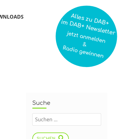
Alles zu DAB+
WNLOADS
im DAB+ Newsletter
jetzt anmelden
&
Radio gewinnen
Suche
SUCHEN