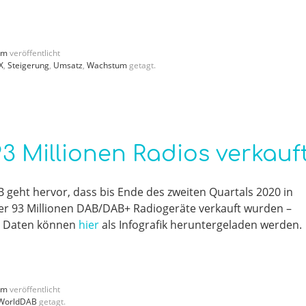
mm
veröffentlicht
X
,
Steigerung
,
Umsatz
,
Wachstum
getagt.
93 Millionen Radios verkauf
geht hervor, dass bis Ende des zweiten Quartals 2020 in
er 93 Millionen DAB/DAB+ Radiogeräte verkauft wurden –
en Daten können
hier
als Infografik heruntergeladen werden.
mm
veröffentlicht
WorldDAB
getagt.