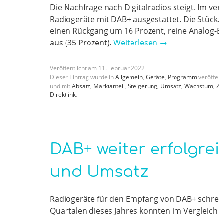
Die Nachfrage nach Digitalradios steigt. Im v
Radiogeräte mit DAB+ ausgestattet. Die Stü
einen Rückgang um 16 Prozent, reine Analog-
aus (35 Prozent).
Weiterlesen
→
Veröffentlicht am
11
.
Februar
2022
Dieser Eintrag wurde in
Allgemein
,
Geräte
,
Programm
veröffen
und mit
Absatz
,
Marktanteil
,
Steigerung
,
Umsatz
,
Wachstum
,
Z
Direktlink
.
DAB+ weiter erfolgre
und Umsatz
Radiogeräte für den Empfang von DAB+ schreib
Quartalen dieses Jahres konnten im Vergleic