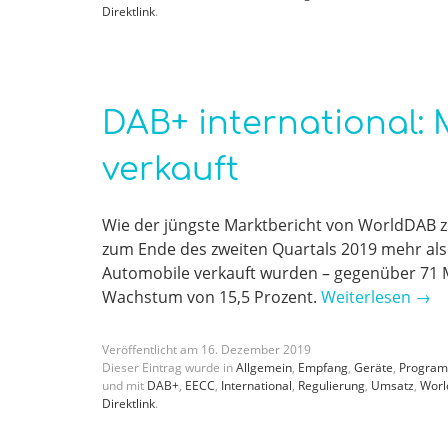
Direktlink
.
DAB+ international: 
verkauft
Wie der jüngste Marktbericht von WorldDAB ze
zum Ende des zweiten Quartals 2019 mehr al
Automobile verkauft wurden – gegenüber 71 Mi
Wachstum von 15,5 Prozent.
Weiterlesen
→
Veröffentlicht am
16
.
Dezember
2019
Dieser Eintrag wurde in
Allgemein
,
Empfang
,
Geräte
,
Progra
und mit
DAB+
,
EECC
,
International
,
Regulierung
,
Umsatz
,
Wor
Direktlink
.