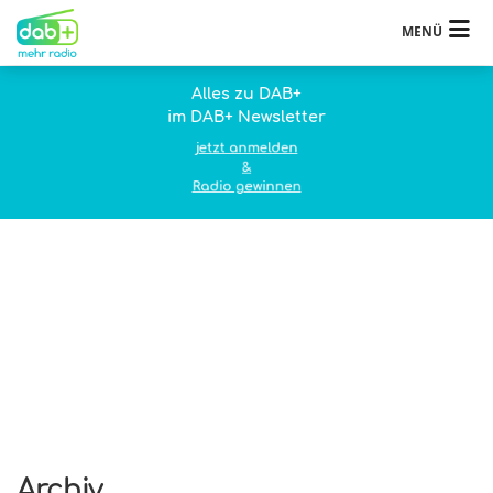
MENÜ
Alles zu DAB+
im DAB+ Newsletter
jetzt anmelden
&
Radio gewinnen
Archiv