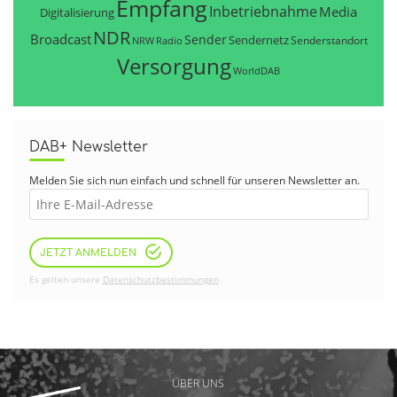
Empfang
Inbetriebnahme
Media
Digitalisierung
NDR
Broadcast
Sender
Sendernetz
Senderstandort
NRW
Radio
Versorgung
WorldDAB
DAB+ Newsletter
Melden Sie sich nun einfach und schnell für unseren Newsletter an.
JETZT ANMELDEN
Es gelten unsere
Datenschutzbestimmungen
.
ÜBER UNS