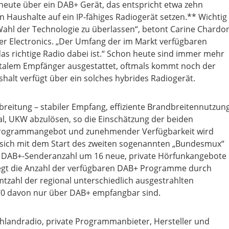
 heute über ein DAB+ Gerät, das entspricht etwa zehn
 Haushalte auf ein IP-fähiges Radiogerät setzen.** Wichtig
 Wahl der Technologie zu überlassen“, betont Carine Chardo
r Electronics. „Der Umfang der im Markt verfügbaren
das richtige Radio dabei ist.“ Schon heute sind immer mehr
italem Empfänger ausgestattet, oftmals kommt noch der
shalt verfügt über ein solches hybrides Radiogerät.
breitung – stabiler Empfang, effiziente Brandbreitennutzung
al, UKW abzulösen, so die Einschätzung der beiden
rogrammangebot und zunehmender Verfügbarkeit wird
t sich mit dem Start des zweiten sogenannten „Bundesmux“
 DAB+-Senderanzahl um 16 neue, private Hörfunkangebote
iegt die Anzahl der verfügbaren DAB+ Programme durch
mtzahl der regional unterschiedlich ausgestrahlten
 70 davon nur über DAB+ empfangbar sind.
andradio, private Programmanbieter, Hersteller und