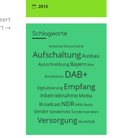
2015
sert
rt
→
Schlagworte
Antenne Deutschland
Aufschaltung
Ausbau
Bayern
Ausschreibung
blm
DAB+
Bundesmux
Empfang
Digitalisierung
Inbetriebnahme
Media
NDR
Broadcast
NRW
Radio
Sender
Sendernetz
Senderstandort
Versorgung
WorldDAB