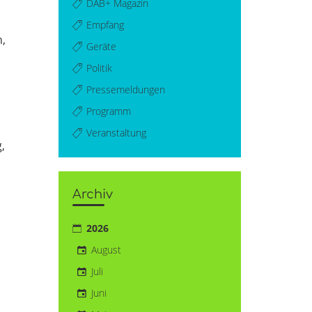
DAB+ Magazin
Empfang
n,
Geräte
Politik
Pressemeldungen
Programm
Veranstaltung
,
Archiv
2026
August
Juli
Juni