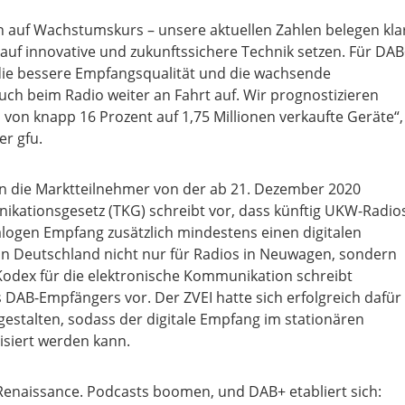
in auf Wachstumskurs – unsere aktuellen Zahlen belegen kla
f innovative und zukunftssichere Technik setzen. Für DAB
ie bessere Empfangsqualität und die wachsende
uch beim Radio weiter an Fahrt auf. Wir prognostizieren
on knapp 16 Prozent auf 1,75 Millionen verkaufte Geräte“,
er gfu.
en die Marktteilnehmer von der ab 21. Dezember 2020
nikationsgesetz (TKG) schreibt vor, dass künftig UKW-Radio
ogen Empfang zusätzlich mindestens einen digitalen
in Deutschland nicht nur für Radios in Neuwagen, sondern
Kodex für die elektronische Kommunikation schreibt
 DAB-Empfängers vor. Der ZVEI hatte sich erfolgreich dafür
gestalten, sodass der digitale Empfang im stationären
isiert werden kann.
 Renaissance. Podcasts boomen, und DAB+ etabliert sich: