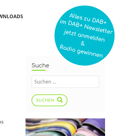
Alles zu DAB+
WNLOADS
im DAB+ Newsletter
jetzt anmelden
&
Radio gewinnen
Suche
SUCHEN
os