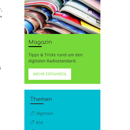
r,
+
Magazin
Tipps & Tricks rund um den
digitalen Radiostandard.
s
MEHR ERFAHREN
Themen
Allgemein
ASA