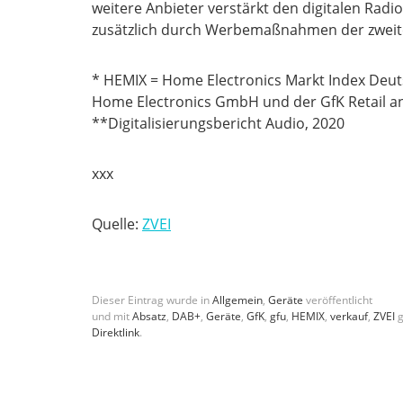
weitere Anbieter verstärkt den digitalen Rad
zusätzlich durch Werbemaßnahmen der zweite
* HEMIX = Home Electronics Markt Index Deut
Home Electronics GmbH und der GfK Retail 
**Digitalisierungsbericht Audio, 2020
xxx
Quelle:
ZVEI
Dieser Eintrag wurde in
Allgemein
,
Geräte
veröffentlicht
und mit
Absatz
,
DAB+
,
Geräte
,
GfK
,
gfu
,
HEMIX
,
verkauf
,
ZVEI
g
Direktlink
.