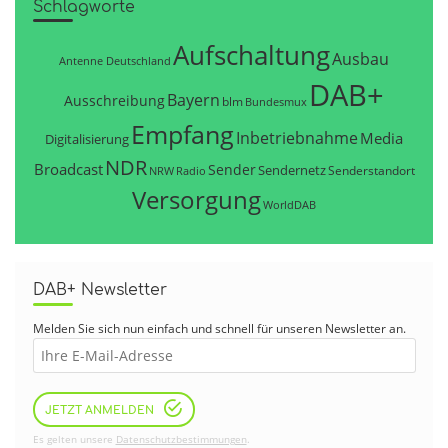
Schlagworte
Aufschaltung
Ausbau
Antenne Deutschland
DAB+
Bayern
Ausschreibung
blm
Bundesmux
Empfang
Inbetriebnahme
Media
Digitalisierung
NDR
Broadcast
Sender
Sendernetz
Senderstandort
NRW
Radio
Versorgung
WorldDAB
DAB+ Newsletter
Melden Sie sich nun einfach und schnell für unseren Newsletter an.
JETZT ANMELDEN
Es gelten unsere
Datenschutzbestimmungen
.