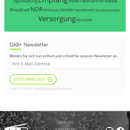
Inbetriebnahme
Media
Digitalisierung
NDR
Broadcast
Sender
Sendernetz
Senderstandort
NRW
Radio
Versorgung
WorldDAB
DAB+ Newsletter
Melden Sie sich nun einfach und schnell für unseren Newsletter an.
JETZT ANMELDEN
Es gelten unsere
Datenschutzbestimmungen
.
ÜBER UNS
IMPRESSUM