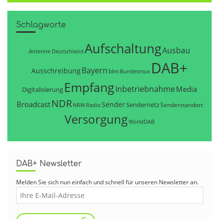
Schlagworte
Aufschaltung
Ausbau
Antenne Deutschland
DAB+
Bayern
Ausschreibung
blm
Bundesmux
Empfang
Inbetriebnahme
Media
Digitalisierung
NDR
Broadcast
Sender
Sendernetz
Senderstandort
NRW
Radio
Versorgung
WorldDAB
DAB+ Newsletter
Melden Sie sich nun einfach und schnell für unseren Newsletter an.