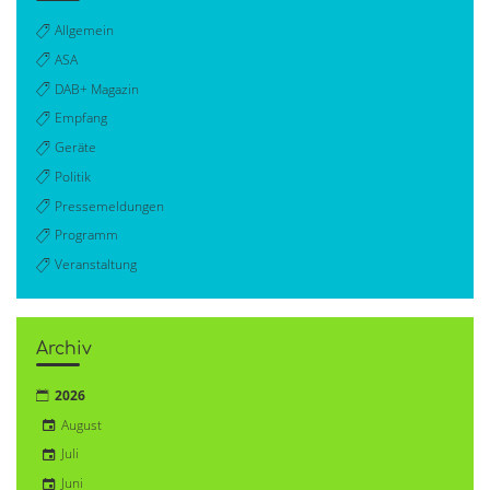
Allgemein
ASA
DAB+ Magazin
Empfang
Geräte
Politik
Pressemeldungen
Programm
Veranstaltung
Archiv
2026
August
Juli
Juni