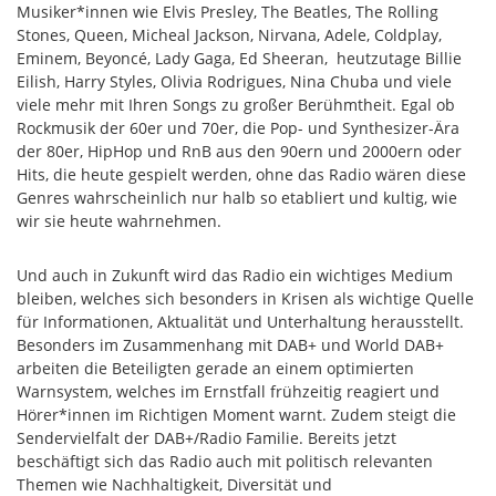
Musiker*innen wie Elvis Presley, The Beatles, The Rolling
Stones, Queen, Micheal Jackson, Nirvana, Adele, Coldplay,
Eminem, Beyoncé, Lady Gaga, Ed Sheeran, heutzutage Billie
Eilish, Harry Styles, Olivia Rodrigues, Nina Chuba und viele
viele mehr mit Ihren Songs zu großer Berühmtheit. Egal ob
Rockmusik der 60er und 70er, die Pop- und Synthesizer-Ära
der 80er, HipHop und RnB aus den 90ern und 2000ern oder
Hits, die heute gespielt werden, ohne das Radio wären diese
Genres wahrscheinlich nur halb so etabliert und kultig, wie
wir sie heute wahrnehmen.
Und auch in Zukunft wird das Radio ein wichtiges Medium
bleiben, welches sich besonders in Krisen als wichtige Quelle
für Informationen, Aktualität und Unterhaltung herausstellt.
Besonders im Zusammenhang mit DAB+ und World DAB+
arbeiten die Beteiligten gerade an einem optimierten
Warnsystem, welches im Ernstfall frühzeitig reagiert und
Hörer*innen im Richtigen Moment warnt. Zudem steigt die
Sendervielfalt der DAB+/Radio Familie. Bereits jetzt
beschäftigt sich das Radio auch mit politisch relevanten
Themen wie Nachhaltigkeit, Diversität und