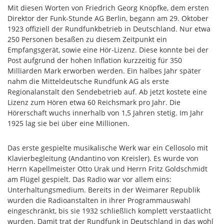
Mit diesen Worten von Friedrich Georg Knöpfke, dem ersten
Direktor der Funk-Stunde AG Berlin, begann am 29. Oktober
1923 offiziell der Rundfunkbetrieb in Deutschland. Nur etwa
250 Personen besaßen zu diesem Zeitpunkt ein
Empfangsgerät, sowie eine Hör-Lizenz. Diese konnte bei der
Post aufgrund der hohen Inflation kurzzeitig für 350
Milliarden Mark erworben werden. Ein halbes Jahr später
nahm die Mitteldeutsche Rundfunk AG als erste
Regionalanstalt den Sendebetrieb auf. Ab jetzt kostete eine
Lizenz zum Hören etwa 60 Reichsmark pro Jahr. Die
Hörerschaft wuchs innerhalb von 1,5 Jahren stetig. Im Jahr
1925 lag sie bei über eine Millionen.
Das erste gespielte musikalische Werk war ein Cellosolo mit
Klavierbegleitung (Andantino von Kreisler). Es wurde von
Herrn Kapellmeister Otto Urak und Herrn Fritz Goldschmidt
am Flügel gespielt. Das Radio war vor allem eins:
Unterhaltungsmedium. Bereits in der Weimarer Republik
wurden die Radioanstalten in ihrer Programmauswahl
eingeschränkt, bis sie 1932 schließlich komplett verstaatlicht
wurden. Damit trat der Rundfunk in Deutschland in das wohl