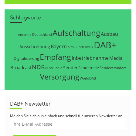
Schlagworte
Aufschaltung
Ausbau
Antenne Deutschland
DAB+
Bayern
Ausschreibung
blm
Bundesmux
Empfang
Inbetriebnahme
Media
Digitalisierung
NDR
Broadcast
Sender
Sendernetz
Senderstandort
NRW
Radio
Versorgung
WorldDAB
DAB+ Newsletter
Melden Sie sich nun einfach und schnell für unseren Newsletter an.