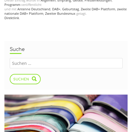
Dieser Eintrag wurde in
Allgemein
,
Empfang
,
Geräte
,
Pressemeldungen
,
Programm
veröffentlicht
und mit
Antenne Deutschland
,
DAB+
,
Geburtstag
,
Zweite DAB+ Plattform
,
zweite
nationale DAB+ Plattform
,
Zweiter Bundesmux
getagt.
Direktlink
.
Suche
SUCHEN