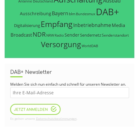
Ausbau
Antenne Deutschland
DAB+
Bayern
Ausschreibung
blm
Bundesmux
Empfang
Inbetriebnahme
Media
Digitalisierung
NDR
Broadcast
Sender
Sendernetz
Senderstandort
NRW
Radio
Versorgung
WorldDAB
DAB+ Newsletter
Melden Sie sich nun einfach und schnell für unseren Newsletter an.
JETZT ANMELDEN
Es gelten unsere
Datenschutzbestimmungen
.