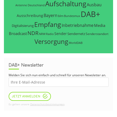
Aufschaltung
Ausbau
Antenne Deutschland
DAB+
Bayern
Ausschreibung
blm
Bundesmux
Empfang
Inbetriebnahme
Media
Digitalisierung
NDR
Broadcast
Sender
Sendernetz
Senderstandort
NRW
Radio
Versorgung
WorldDAB
DAB+ Newsletter
Melden Sie sich nun einfach und schnell für unseren Newsletter an.
JETZT ANMELDEN
Es gelten unsere
Datenschutzbestimmungen
.