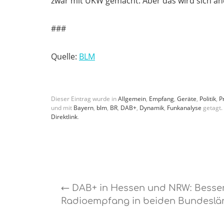
zwar mit UKW gemacht. Aber das wird sich än
###
Quelle:
BLM
Dieser Eintrag wurde in
Allgemein
,
Empfang
,
Geräte
,
Politik
,
P
und mit
Bayern
,
blm
,
BR
,
DAB+
,
Dynamik
,
Funkanalyse
getagt.
Direktlink
.
←
DAB+ in Hessen und NRW: Besse
Radioempfang in beiden Bundeslä