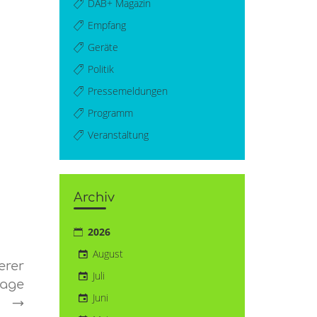
DAB+ Magazin
Empfang
Geräte
Politik
Pressemeldungen
Programm
Veranstaltung
Archiv
2026
August
erer
Juli
lage
Juni
→