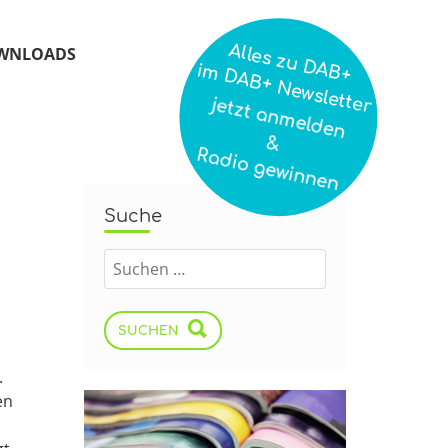
Alles zu DAB+
WNLOADS
im DAB+ Newsletter
jetzt anmelden
&
Radio gewinnen
Suche
SUCHEN
.
en