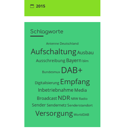
2015
Schlagworte
Antenne Deutschland
Aufschaltung
Ausbau
Bayern
Ausschreibung
blm
DAB+
Bundesmux
Empfang
Digitalisierung
Inbetriebnahme
Media
NDR
Broadcast
NRW
Radio
Sender
Sendernetz
Senderstandort
Versorgung
WorldDAB