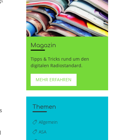
gt
Magazin
Tipps & Tricks rund um den
digitalen Radiostandard.
MEHR ERFAHREN
Themen
s
Allgemein
ASA
l