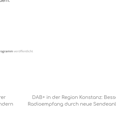
dern.“
rogramm
veröffentlicht
rer
DAB+ in der Region Konstanz: Bess
ndern
Radioempfang durch neue Sendean