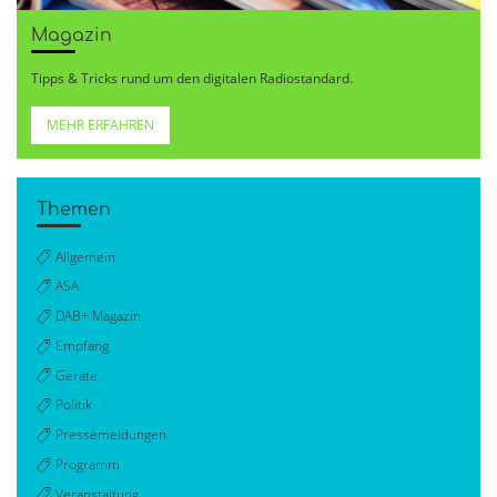
Magazin
Tipps & Tricks rund um den digitalen Radiostandard.
MEHR ERFAHREN
Themen
Allgemein
ASA
DAB+ Magazin
Empfang
Geräte
Politik
Pressemeldungen
Programm
Veranstaltung