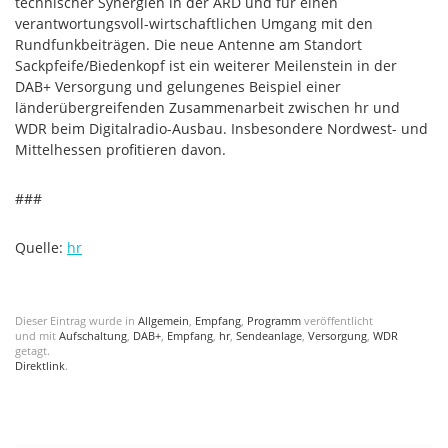
technischer Synergien in der ARD und für einen
verantwortungsvoll-wirtschaftlichen Umgang mit den
Rundfunkbeiträgen. Die neue Antenne am Standort
Sackpfeife/Biedenkopf ist ein weiterer Meilenstein in der
DAB+ Versorgung und gelungenes Beispiel einer
länderübergreifenden Zusammenarbeit zwischen hr und
WDR beim Digitalradio-Ausbau. Insbesondere Nordwest- und
Mittelhessen profitieren davon.
###
Quelle:
hr
Dieser Eintrag wurde in
Allgemein
,
Empfang
,
Programm
veröffentlicht
und mit
Aufschaltung
,
DAB+
,
Empfang
,
hr
,
Sendeanlage
,
Versorgung
,
WDR
getagt.
Direktlink
.