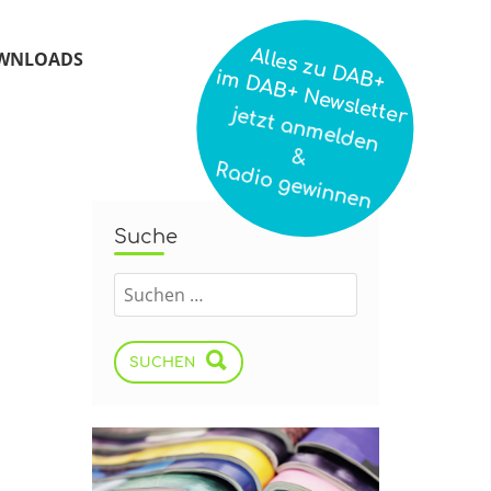
Alles zu DAB+
WNLOADS
im DAB+ Newsletter
jetzt anmelden
&
Radio gewinnen
Suche
SUCHEN