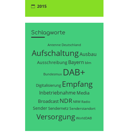
2015
Schlagworte
Antenne Deutschland
Aufschaltung
Ausbau
Bayern
Ausschreibung
blm
DAB+
Bundesmux
Empfang
Digitalisierung
Inbetriebnahme
Media
NDR
Broadcast
NRW
Radio
Sender
Sendernetz
Senderstandort
Versorgung
WorldDAB