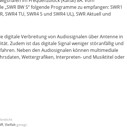
wigshafen im Frequenzblock (Kanal) 8A. Vom
le „SWR BW S“ folgende Programme zu empfangen: SWR1
, SWR4 TU, SWR4 S und SWR4 UL), SWR Aktuell und
die digitale Verbreitung von Audiosignalen über Antenne in
ität. Zudem ist das digitale Signal weniger störanfällig und
tofahren. Neben den Audiosignalen können multimediale
hrsdaten, Wettergrafiken, Interpreten- und Musiktitel oder
entlicht
WR
,
Vielfalt
getagt.