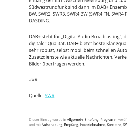
entlang der B31 zwischen Meersburg und Lud
Südwestrundfunk sind dann im DAB+ Ensemb
BW, SWR2, SWR3, SWR4 BW (SWR4 FN, SWR4 FR
DASDING.
DAB+ steht für „Digital Audio Broadcasting“, 
digitaler Qualität. DAB+ bietet beste Klangqual
sehr robust, selbst mobil beim schnellen Au
Zusatzdienste wie aktuelle Nachrichten, Verke
Bilder übertragen werden.
###
Quelle:
SWR
Dieser Eintrag wurde in
Allgemein
,
Empfang
,
Programm
veröff
und mit
Aufschaltung
,
Empfang
,
Inbetriebnahme
,
Konstanz
,
S