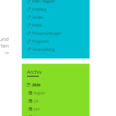
DAB+ Magazin
Empfang
Geräte
Politik
Pressemeldungen
 und
Programm
rten
Veranstaltung
→
Archiv
2026
August
Juli
Juni