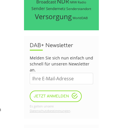
NDR
Broadcast
NRW
Radio
Sender
Sendernetz
Senderstandort
Versorgung
WorldDAB
DAB+ Newsletter
Melden Sie sich nun einfach und
schnell für unseren Newsletter
an.
JETZT ANMELDEN
Es gelten unsere
n
Datenschutzbestimmungen
.