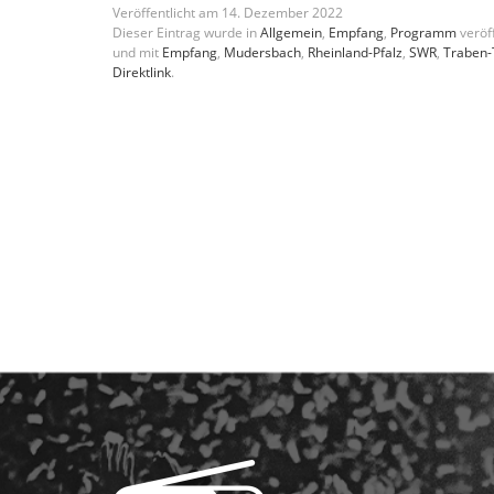
Veröffentlicht am
14
.
Dezember
2022
Dieser Eintrag wurde in
Allgemein
,
Empfang
,
Programm
veröff
und mit
Empfang
,
Mudersbach
,
Rheinland-Pfalz
,
SWR
,
Traben-
Direktlink
.