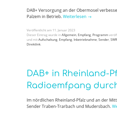
DAB+ Versorgung an der Obermosel verbesse
Palzem in Betrieb.
Weiterlesen
→
Veröffentlicht am
11
.
Januar
2023
Dieser Eintrag wurde in
Allgemein
,
Empfang
,
Programm
veröff
und mit
Aufschaltung
,
Empfang
,
Inbetriebnahme
,
Sender
,
SWR
Direktlink
.
DAB+ in Rheinland-Pf
Radioemfpang durc
Im nördlichen Rheinland-Pfalz und an der Mi
Sender Traben-Trarbach und Mudersbach.
We