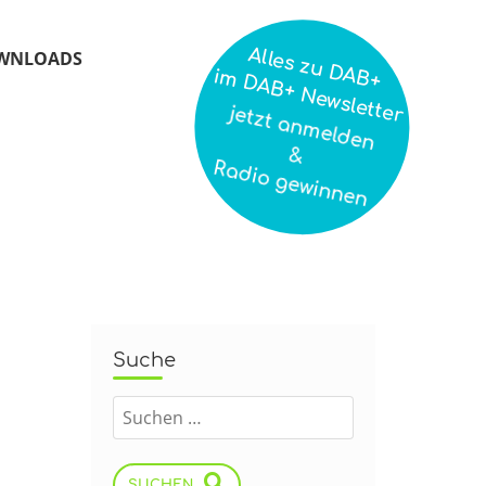
Alles zu DAB+
WNLOADS
im DAB+ Newsletter
jetzt anmelden
&
Radio gewinnen
Suche
SUCHEN