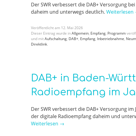
Der SWR verbessert die DAB+ Versorgung bei
daheim und unterwegs deutlich.
Weiterlesen
Veröffentlicht am
12
.
Mai
2026
Dieser Eintrag wurde in
Allgemein
,
Empfang
,
Programm
veröff
und mit
Aufschaltung
,
DAB+
,
Empfang
,
Inbetriebnahme
,
Neum
Direktlink
.
DAB+ in Baden-Württ
Radioempfang im Ja
Der SWR verbessert die DAB+ Versorgung im J
der digitale Radioempfang daheim und unter
Weiterlesen
→