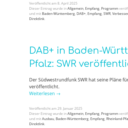
Veröffentlicht am
8
.
April
2025
Dieser Eintrag wurde in
Allgemein
,
Empfang
,
Programm
veröff
und mit
Baden-Württemberg
,
DAB+
,
Empfang
,
SWR
,
Verbesse
Direktlink
.
DAB+ in Baden-Würt
Pfalz: SWR veröffent
Der Südwestrundfunk SWR hat seine Pläne fü
veröffentlicht.
Weiterlesen
→
Veröffentlicht am
29
.
Januar
2025
Dieser Eintrag wurde in
Allgemein
,
Empfang
,
Programm
veröff
und mit
Ausbau
,
Baden-Württemberg
,
Empfang
,
Rheinland-Pfa
Direktlink
.