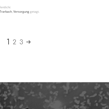
entlicht
Trarbach
,
Versorgung
getagt.
1
2
3