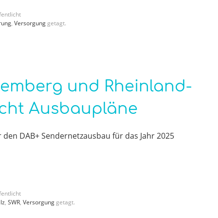
entlicht
rung
,
Versorgung
getagt.
temberg und Rheinland-
licht Ausbaupläne
r den DAB+ Sendernetzausbau für das Jahr 2025
entlicht
lz
,
SWR
,
Versorgung
getagt.