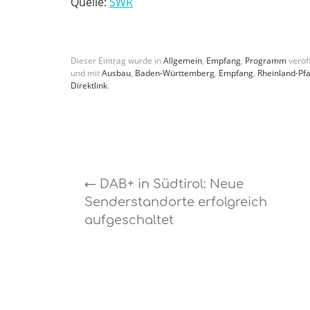
Quelle:
SWR
Dieser Eintrag wurde in
Allgemein
,
Empfang
,
Programm
veröff
und mit
Ausbau
,
Baden-Württemberg
,
Empfang
,
Rheinland-Pfa
Direktlink
.
←
DAB+ in Südtirol: Neue
Senderstandorte erfolgreich
aufgeschaltet