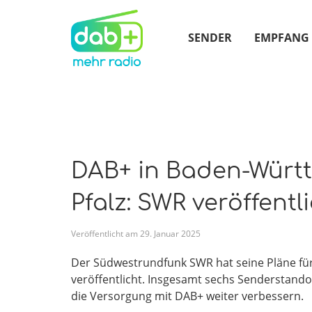
SENDER
EMPFANG
DAB+ in Baden-Würt
Pfalz: SWR veröffent
Veröffentlicht am
29
.
Januar
2025
Der Südwestrundfunk SWR hat seine Pläne fü
veröffentlicht. Insgesamt sechs Senderstand
die Versorgung mit DAB+ weiter verbessern.