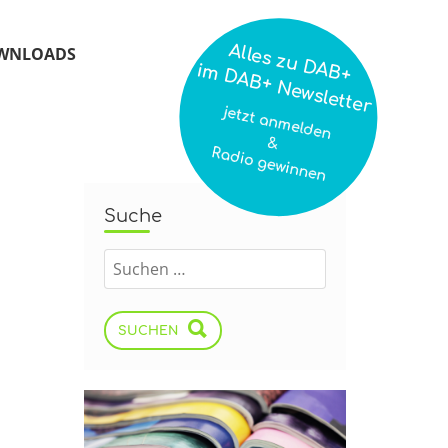
Alles zu DAB+
WNLOADS
im DAB+ Newsletter
jetzt anmelden
&
Radio gewinnen
Suche
SUCHEN
o