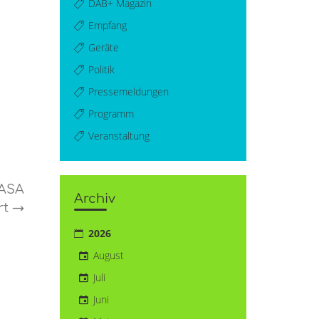
DAB+ Magazin
Empfang
Geräte
Politik
Pressemeldungen
Programm
Veranstaltung
 ASA
Archiv
rt
→
2026
August
Juli
Juni