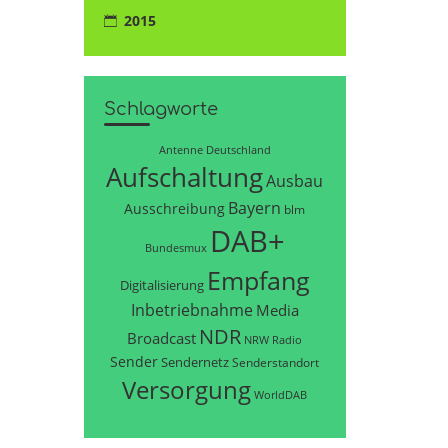
2015
Schlagworte
Antenne Deutschland
Aufschaltung
Ausbau
Bayern
Ausschreibung
blm
DAB+
Bundesmux
Empfang
Digitalisierung
Inbetriebnahme
Media
NDR
Broadcast
NRW
Radio
Sender
Sendernetz
Senderstandort
Versorgung
WorldDAB