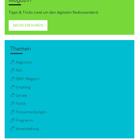
Magazin
Tipps & Tricks rund um den digitalen Radiostandard.
MEHR ERFAHREN
Themen
Allgemein
ASA
DAB+ Magazin
Empfang
Geräte
Politik
Pressemeldungen
Programm
Veranstaltung