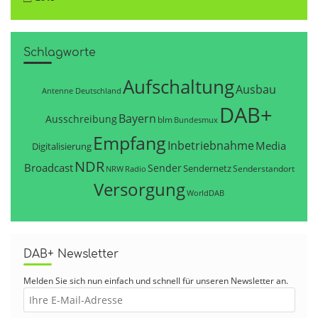
Schlagworte
Aufschaltung
Ausbau
Antenne Deutschland
DAB+
Bayern
Ausschreibung
blm
Bundesmux
Empfang
Inbetriebnahme
Media
Digitalisierung
NDR
Broadcast
Sender
Sendernetz
Senderstandort
NRW
Radio
Versorgung
WorldDAB
DAB+ Newsletter
Melden Sie sich nun einfach und schnell für unseren Newsletter an.