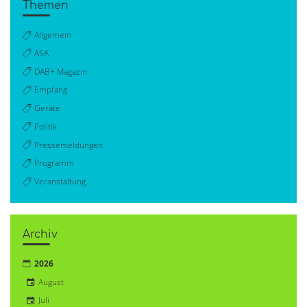
Themen
Allgemein
ASA
DAB+ Magazin
Empfang
Geräte
Politik
Pressemeldungen
Programm
Veranstaltung
Archiv
2026
August
Juli