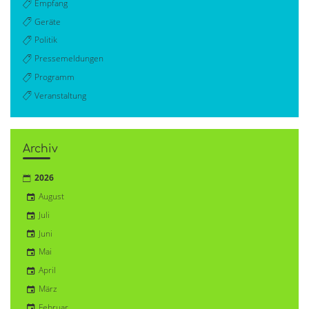
Empfang
Geräte
Politik
Pressemeldungen
Programm
Veranstaltung
Archiv
2026
August
Juli
Juni
Mai
April
März
Februar