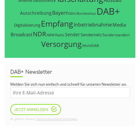
Antenne Deutschland
DAB+
Bayern
Ausschreibung
blm
Bundesmux
Empfang
Inbetriebnahme
Media
Digitalisierung
NDR
Broadcast
Sender
Sendernetz
Senderstandort
NRW
Radio
Versorgung
WorldDAB
DAB+ Newsletter
Melden Sie sich nun einfach und schnell für unseren Newsletter an.
JETZT ANMELDEN
Es gelten unsere
Datenschutzbestimmungen
.