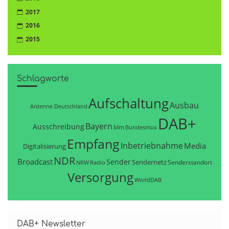
2017
2016
2015
Schlagworte
Aufschaltung
Ausbau
Antenne Deutschland
DAB+
Bayern
Ausschreibung
blm
Bundesmux
Empfang
Inbetriebnahme
Media
Digitalisierung
NDR
Broadcast
Sender
Sendernetz
Senderstandort
NRW
Radio
Versorgung
WorldDAB
DAB+ Newsletter