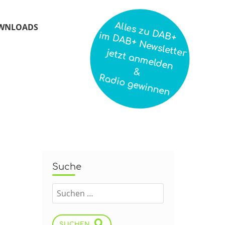
Alles zu DAB+
WNLOADS
im DAB+ Newsletter
jetzt anmelden
&
Radio gewinnen
Suche
SUCHEN