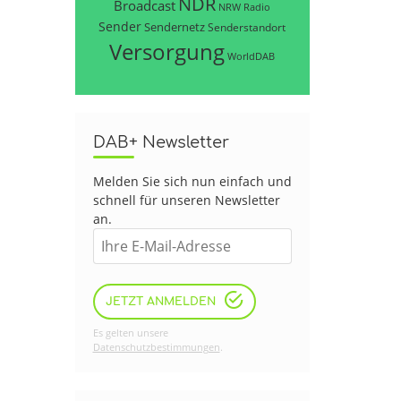
NDR
Broadcast
NRW
Radio
Sender
Sendernetz
Senderstandort
Versorgung
WorldDAB
DAB+ Newsletter
Melden Sie sich nun einfach und
schnell für unseren Newsletter
an.
JETZT ANMELDEN
Es gelten unsere
Datenschutzbestimmungen
.