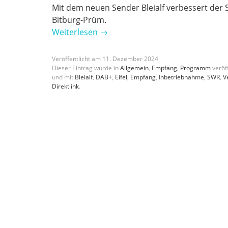
Mit dem neuen Sender Bleialf verbessert de
Bitburg-Prüm.
Weiterlesen
→
Veröffentlicht am
11
.
Dezember
2024
Dieser Eintrag wurde in
Allgemein
,
Empfang
,
Programm
veröff
und mit
Bleialf
,
DAB+
,
Eifel
,
Empfang
,
Inbetriebnahme
,
SWR
,
V
Direktlink
.