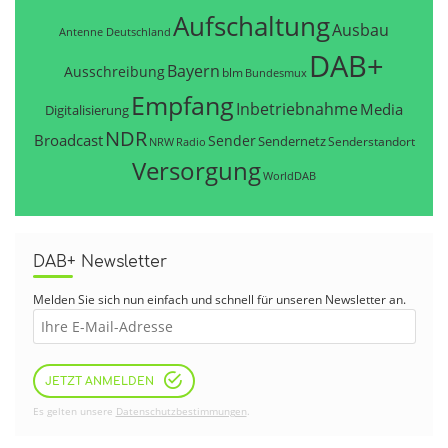
Aufschaltung
Ausbau
Antenne Deutschland
DAB+
Bayern
Ausschreibung
blm
Bundesmux
Empfang
Inbetriebnahme
Media
Digitalisierung
NDR
Broadcast
Sender
Sendernetz
Senderstandort
NRW
Radio
Versorgung
WorldDAB
DAB+ Newsletter
Melden Sie sich nun einfach und schnell für unseren Newsletter an.
JETZT ANMELDEN
Es gelten unsere
Datenschutzbestimmungen
.