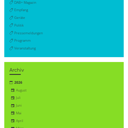
DAB+ Magazin
Empfang
Geräte
Politik
Pressemeldungen
Programm
Veranstaltung
Archiv
2026
August
Juli
Juni
Mai
April