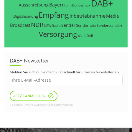
DAB+
Bayern
Ausschreibung
blm
Bundesmux
Empfang
Inbetriebnahme
Media
Digitalisierung
NDR
Broadcast
Sender
Sendernetz
Senderstandort
NRW
Radio
Versorgung
WorldDAB
DAB+ Newsletter
Melden Sie sich nun einfach und schnell für unseren Newsletter an.
JETZT ANMELDEN
Es gelten unsere
Datenschutzbestimmungen
.