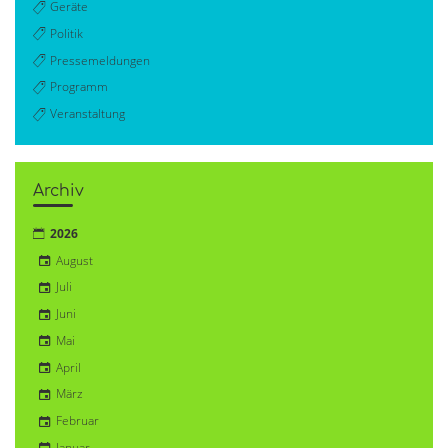
Geräte
Politik
Pressemeldungen
Programm
Veranstaltung
Archiv
2026
August
Juli
Juni
Mai
April
März
Februar
Januar