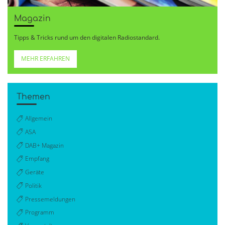
Magazin
Tipps & Tricks rund um den digitalen Radiostandard.
MEHR ERFAHREN
Themen
Allgemein
ASA
DAB+ Magazin
Empfang
Geräte
Politik
Pressemeldungen
Programm