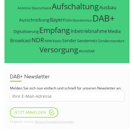
Aufschaltung
Ausbau
Antenne Deutschland
DAB+
Bayern
Ausschreibung
blm
Bundesmux
Empfang
Inbetriebnahme
Media
Digitalisierung
NDR
Broadcast
Sender
Sendernetz
Senderstandort
NRW
Radio
Versorgung
WorldDAB
DAB+ Newsletter
Melden Sie sich nun einfach und schnell für unseren Newsletter an.
JETZT ANMELDEN
Es gelten unsere
Datenschutzbestimmungen
.