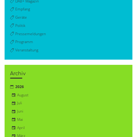
DAB+ Magazin
Empfang
Geräte
Politik
Pressemeldungen
Programm
Veranstaltung
Archiv
2026
August
Juli
Juni
Mai
April
März