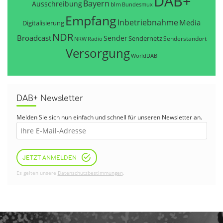
DAB+
Bayern
Ausschreibung
blm
Bundesmux
Empfang
Inbetriebnahme
Media
Digitalisierung
NDR
Broadcast
Sender
Sendernetz
Senderstandort
NRW
Radio
Versorgung
WorldDAB
DAB+ Newsletter
Melden Sie sich nun einfach und schnell für unseren Newsletter an.
JETZT ANMELDEN
Es gelten unsere
Datenschutzbestimmungen
.