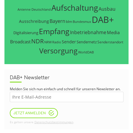
Aufschaltung
Ausbau
Antenne Deutschland
DAB+
Bayern
Ausschreibung
blm
Bundesmux
Empfang
Inbetriebnahme
Media
Digitalisierung
NDR
Broadcast
Sender
Sendernetz
Senderstandort
NRW
Radio
Versorgung
WorldDAB
DAB+ Newsletter
Melden Sie sich nun einfach und schnell für unseren Newsletter an.
JETZT ANMELDEN
Es gelten unsere
Datenschutzbestimmungen
.