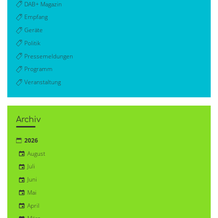
DAB+ Magazin
Empfang
Geräte
Politik
Pressemeldungen
Programm
Veranstaltung
Archiv
2026
August
Juli
Juni
Mai
April