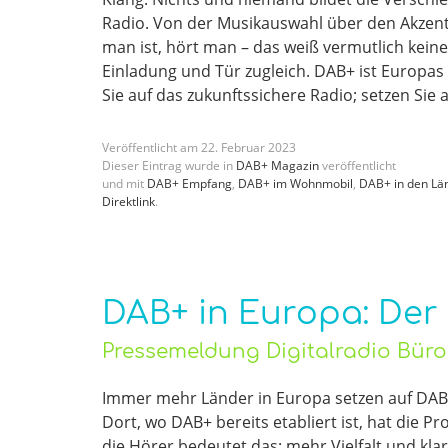
Radio. Von der Musikauswahl über den Akzent
man ist, hört man – das weiß vermutlich keine
Einladung und Tür zugleich. DAB+ ist Europas
Sie auf das zukunftssichere Radio; setzen Sie 
Veröffentlicht am
22
.
Februar
2023
Dieser Eintrag wurde in
DAB+ Magazin
veröffentlicht
und mit
DAB+ Empfang
,
DAB+ im Wohnmobil
,
DAB+ in den Lä
Direktlink
.
DAB+ in Europa: Der
Pressemeldung Digitalradio Bür
Immer mehr Länder in Europa setzen auf DAB+
Dort, wo DAB+ bereits etabliert ist, hat die P
die Hörer bedeutet das: mehr Vielfalt und klar