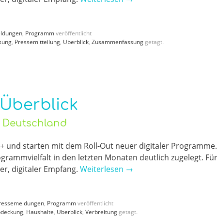
ldungen
,
Programm
veröffentlicht
sung
,
Pressemitteilung
,
Überblick
,
Zusammenfassung
getagt.
 Überblick
o Deutschland
 und starten mit dem Roll-Out neuer digitaler Programme.
rogrammvielfalt in den letzten Monaten deutlich zugelegt. Fü
er, digitaler Empfang.
Weiterlesen
→
ressemeldungen
,
Programm
veröffentlicht
bdeckung
,
Haushalte
,
Überblick
,
Verbreitung
getagt.