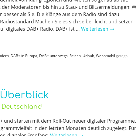
 der Moderatoren bis hin zu Stau- und Blitzermeldungen: 
r besser als Sie. Die Klänge aus dem Radio sind dazu
 Radiostandard Machen Sie es sich selber leicht und setzen
auf digitales DAB+ Radio. DAB+ ist …
Weiterlesen
→
ndern
,
DAB+ in Europa
,
DAB+ unterwegs
,
Reisen
,
Urlaub
,
Wohnmobil
getagt.
 Überblick
o Deutschland
 und starten mit dem Roll-Out neuer digitaler Programme.
rogrammvielfalt in den letzten Monaten deutlich zugelegt. Fü
er, digitaler Empfang.
Weiterlesen
→