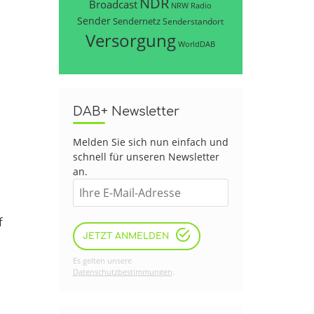
NDR
Broadcast
NRW
Radio
Sender
Sendernetz
Senderstandort
Versorgung
WorldDAB
DAB+ Newsletter
Melden Sie sich nun einfach und
schnell für unseren Newsletter
an.
f
JETZT ANMELDEN
Es gelten unsere
Datenschutzbestimmungen
.