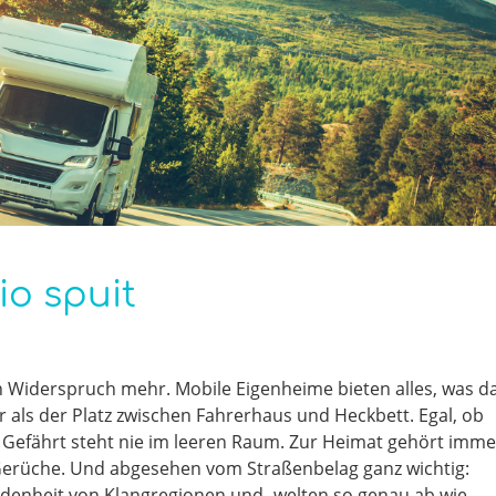
io spuit
n Widerspruch mehr. Mobile Eigenheime bieten alles, was d
 als der Platz zwischen Fahrerhaus und Heckbett. Egal, ob
hr Gefährt steht nie im leeren Raum. Zur Heimat gehört imme
 Gerüche. Und abgesehen vom Straßenbelag ganz wichtig:
edenheit von Klangregionen und -welten so genau ab wie