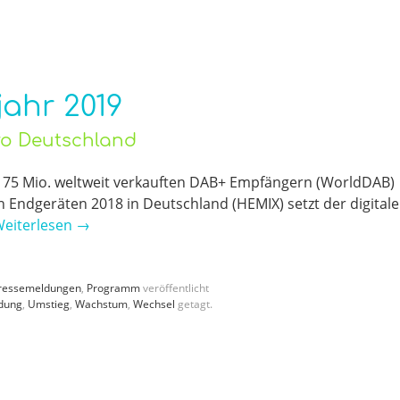
ahr 2019
üro Deutschland
Mit 75 Mio. weltweit verkauften DAB+ Empfängern (WorldDAB)
n Endgeräten 2018 in Deutschland (HEMIX) setzt der digitale
eiterlesen
→
ressemeldungen
,
Programm
veröffentlicht
dung
,
Umstieg
,
Wachstum
,
Wechsel
getagt.