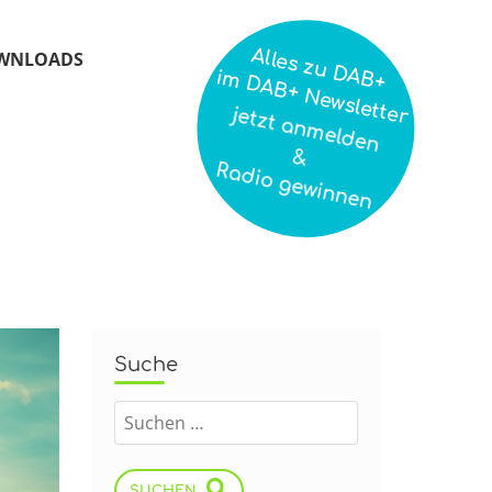
Alles zu DAB+
WNLOADS
im DAB+ Newsletter
jetzt anmelden
&
Radio gewinnen
Suche
SUCHEN