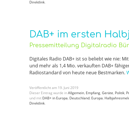
Direktlink
.
DAB+ im ersten Halbj
Pressemitteilung Digitalradio B
Digitales Radio DAB+ ist so beliebt wie nie: 
und mehr als 1,4 Mio. verkauften DAB+ fähige
Radiostandard von heute neue Bestmarken.
W
Veröffentlicht am
19
.
Juni
2019
Dieser Eintrag wurde in
Allgemein
,
Empfang
,
Geräte
,
Politik
,
P
und mit
DAB+ in Europa
,
Deutschland
,
Europa
,
Halbjahresmel
Direktlink
.