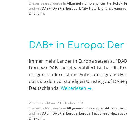
Dieser Eintrag wurde in
Allgemein
,
Empfang
,
Geräte
,
Politik
,
P
und mit
DAB+
,
DAB+ in Europa
,
DAB+ Netz
,
Digitalisierungsbe
Direktlink
.
DAB+ in Europa: Der
Immer mehr Länder in Europa setzen auf DAB+
Dort, wo DAB+ bereits etabliert ist, hat die P
einigen Ländern ist der Anteil am digitalen 
dass sie den vollständigen Umstieg auf DAB+ p
Deutschlands.
Weiterlesen
→
Veröffentlicht am
23
.
Oktober
2018
Dieser Eintrag wurde in
Allgemein
,
Empfang
,
Politik
,
Program
und mit
DAB+
,
DAB+ in Europa
,
Europa
,
Fact Sheet
,
Netzausb
Direktlink
.