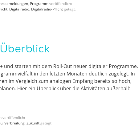
ressemeldungen
,
Programm
veröffentlicht
richt
,
Digitalradio
,
Digitalradio-Pflicht
getagt.
 Überblick
 und starten mit dem Roll-Out neuer digitaler Programme.
rogrammvielfalt in den letzten Monaten deutlich zugelegt. In
Hören im Vergleich zum analogen Empfang bereits so hoch,
lanen. Hier ein Überblick über die Aktivitäten außerhalb
m
veröffentlicht
au
,
Verbreitung
,
Zukunft
getagt.