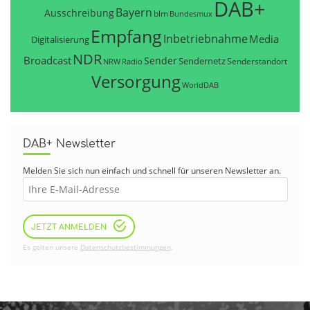
DAB+
Bayern
Ausschreibung
blm
Bundesmux
Empfang
Inbetriebnahme
Media
Digitalisierung
NDR
Broadcast
Sender
Sendernetz
Senderstandort
NRW
Radio
Versorgung
WorldDAB
DAB+ Newsletter
Melden Sie sich nun einfach und schnell für unseren Newsletter an.
JETZT ANMELDEN
Es gelten unsere
Datenschutzbestimmungen
.