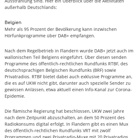
Ausstrahlung sind. Hier ein Überblick über die Aktivitäten
außerhalb Deutschlands:
Belgien
Mehr als 95 Prozent der Bevölkerung kann inzwischen
Hörfunkprogramme über DAB+ empfangen.
Nach dem Regelbetrieb in Flandern wurde DAB+ jetzt auch im
wallonischen Teil Belgiens eingeführt. Über diesen senden
Programme des öffentlich-rechtlichen Rundfunks RTBF, des
deutschsprachigen Belgischen Rundfunks (BRF) sowie
Privatradios. RTBF bietet dabei auch exklusive Programme an,
die es auf UKW nicht gibt, darunter auch spezielle Sender zu
gewissen Anlässen, etwa aktuell einen Info-Kanal zur Corona-
Epidemie.
Die flämische Regierung hat beschlossen, UKW zwei Jahre
nach dem Zeitpunkt abzuschalten, an dem 50 Prozent des
Radiokonsums digital erfolgt. In Flandern gibt es einen Mux
des öffentlich-rechtlichen Rundfunks VRT mit zwölf
Programmen und zwei Privatradio-Muxe mit 20 Privatradios.