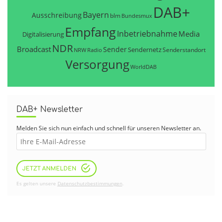
DAB+
Bayern
Ausschreibung
blm
Bundesmux
Empfang
Inbetriebnahme
Media
Digitalisierung
NDR
Broadcast
Sender
Sendernetz
Senderstandort
NRW
Radio
Versorgung
WorldDAB
DAB+ Newsletter
Melden Sie sich nun einfach und schnell für unseren Newsletter an.
JETZT ANMELDEN
Es gelten unsere
Datenschutzbestimmungen
.