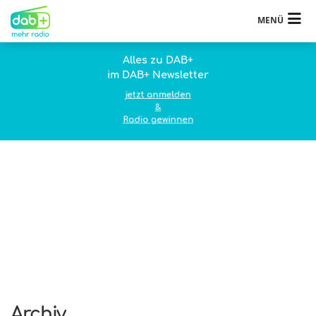
MENÜ
Alles zu DAB+
im DAB+ Newsletter
jetzt anmelden
&
Radio gewinnen
Archiv