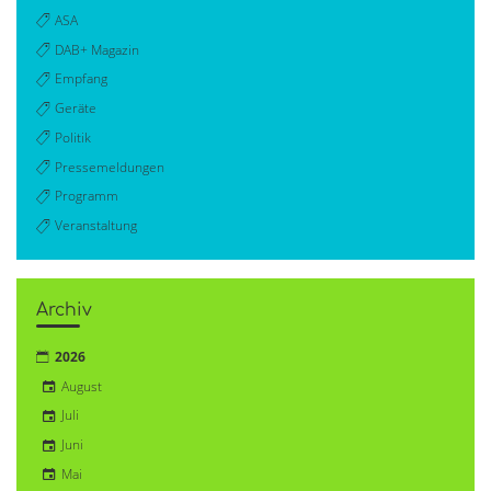
ASA
DAB+ Magazin
Empfang
Geräte
Politik
Pressemeldungen
Programm
Veranstaltung
Archiv
2026
August
Juli
Juni
Mai