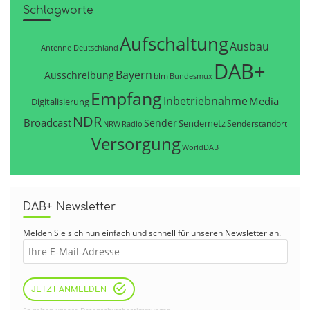
Schlagworte
Aufschaltung
Ausbau
Antenne Deutschland
DAB+
Bayern
Ausschreibung
blm
Bundesmux
Empfang
Inbetriebnahme
Media
Digitalisierung
NDR
Broadcast
Sender
Sendernetz
Senderstandort
NRW
Radio
Versorgung
WorldDAB
DAB+ Newsletter
Melden Sie sich nun einfach und schnell für unseren Newsletter an.
JETZT ANMELDEN