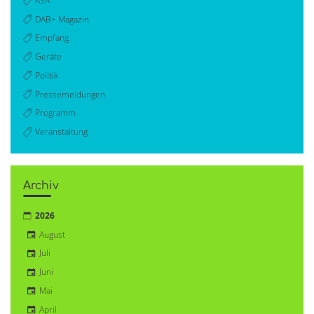
ASA
DAB+ Magazin
Empfang
Geräte
Politik
Pressemeldungen
Programm
Veranstaltung
Archiv
2026
August
Juli
Juni
Mai
April