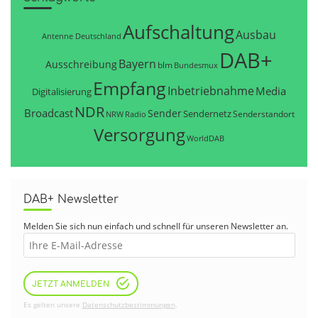
Aufschaltung
Ausbau
Antenne Deutschland
DAB+
Bayern
Ausschreibung
blm
Bundesmux
Empfang
Inbetriebnahme
Media
Digitalisierung
NDR
Broadcast
Sender
Sendernetz
Senderstandort
NRW
Radio
Versorgung
WorldDAB
DAB+ Newsletter
Melden Sie sich nun einfach und schnell für unseren Newsletter an.
JETZT ANMELDEN
Es gelten unsere
Datenschutzbestimmungen
.