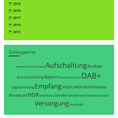
2019
2018
2017
2016
2015
Schlagworte
Aufschaltung
Ausbau
Antenne Deutschland
DAB+
Bayern
Ausschreibung
blm
Bundesmux
Empfang
Inbetriebnahme
Media
Digitalisierung
NDR
Broadcast
Sender
Sendernetz
Senderstandort
NRW
Radio
Versorgung
WorldDAB