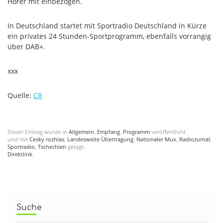
Hörer mit einbezogen.
In Deutschland startet mit Sportradio Deutschland in Kürze
ein privates 24 Stunden-Sportprogramm, ebenfalls vorrangig
über DAB+.
xxx
Quelle:
CR
Dieser Eintrag wurde in
Allgemein
,
Empfang
,
Programm
veröffentlicht
und mit
Cesky rozhlas
,
Landesweite Übertragung
,
Nationaler Mux
,
Radiozurnal
,
Sportradio
,
Tschechien
getagt.
Direktlink
.
Suche