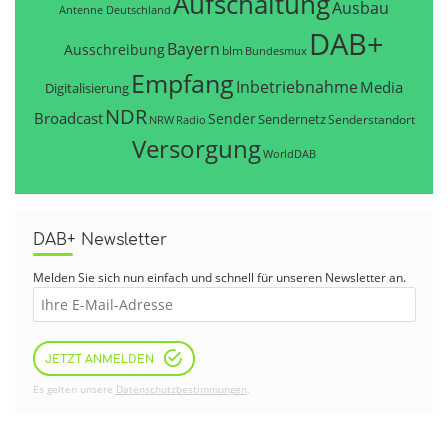
Aufschaltung
Ausbau
Antenne Deutschland
DAB+
Bayern
Ausschreibung
blm
Bundesmux
Empfang
Inbetriebnahme
Media
Digitalisierung
NDR
Broadcast
Sender
Sendernetz
Senderstandort
NRW
Radio
Versorgung
WorldDAB
DAB+ Newsletter
Melden Sie sich nun einfach und schnell für unseren Newsletter an.
JETZT ANMELDEN
Es gelten unsere
Datenschutzbestimmungen
.