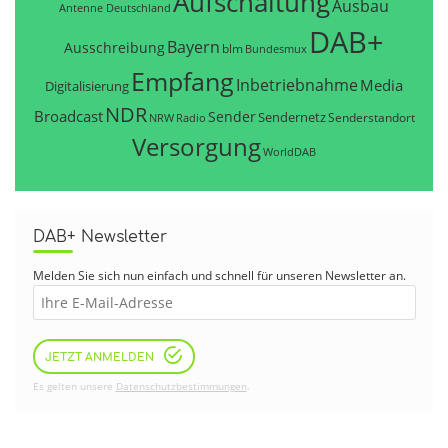
Aufschaltung
Ausbau
Antenne Deutschland
DAB+
Bayern
Ausschreibung
blm
Bundesmux
Empfang
Inbetriebnahme
Media
Digitalisierung
NDR
Broadcast
Sender
Sendernetz
Senderstandort
NRW
Radio
Versorgung
WorldDAB
DAB+ Newsletter
Melden Sie sich nun einfach und schnell für unseren Newsletter an.
JETZT ANMELDEN
Es gelten unsere
Datenschutzbestimmungen
.