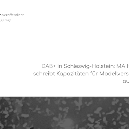
m
veröffentlicht
getagt.
DAB+ in Schleswig-Holstein: MA
schreibt Kapazitäten für Modellver
a