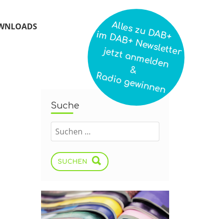
Alles zu DAB+
WNLOADS
im DAB+ Newsletter
jetzt anmelden
&
Radio gewinnen
Suche
x
SUCHEN