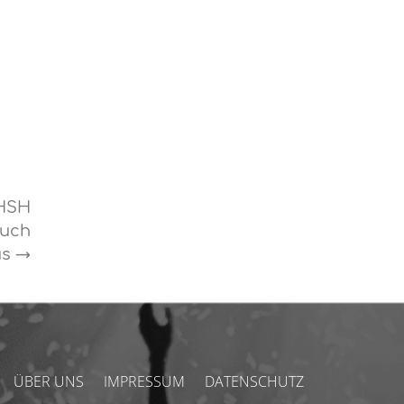
 HSH
such
us
→
ÜBER UNS
IMPRESSUM
DATENSCHUTZ