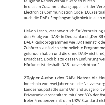
taugliche Radios verbaut werden dürfen“.
In diesem Zusammenhang appelliert der Verei
Electronics Communication Code (ECC) zeitn
auch die DAB+ Empfangsmöglichkeit in allen 
Helwin Lesch, verantwortlich für Verbreitung
den Erfolg von DAB+ in Deutschland: „Der BR 
DAB+ Radioprogrammen wie „BR Heimat“ oder 
Zuhörern zusätzlich sehr beliebte Programme,
gefunden haben und die ohne DAB+ nicht mög
Broadcast. Doch bis zu dessen Einführung wer
Hörfunks ist deshalb DAB+ unverzichtbar.“
Zügiger Ausbau des DAB+ Netzes bis Her
Innerhalb von zwei Jahren soll die Netzversor
Landeshauptstädte samt Umland ausgerollt w
Privatradioveranstaltern mit über 83% der ös
freier Frequenzen mit dem UKW Standard nich