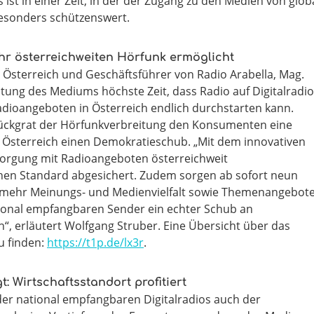
ist in einer Zeit, in der der Zugang zu den Medien von glob
esonders schützenswert.
hr österreichweiten Hörfunk ermöglicht
o Österreich und Geschäftsführer von Radio Arabella, Mag.
utung des Mediums höchste Zeit, dass Radio auf Digitalradio
dioangeboten in Österreich endlich durchstarten kann.
s Rückgrat der Hörfunkverbreitung den Konsumenten eine
 Österreich einen Demokratieschub. „Mit dem innovativen
sorgung mit Radioangeboten österreichweit
hen Standard abgesichert. Zudem sorgen ab sofort neun
ür mehr Meinungs- und Medienvielfalt sowie Themenangebote
ional empfangbaren Sender ein echter Schub an
“, erläutert Wolfgang Struber. Eine Übersicht über das
u finden:
https://t1p.de/lx3r
.
 Wirtschaftsstandort profitiert
 der national empfangbaren Digitalradios auch der