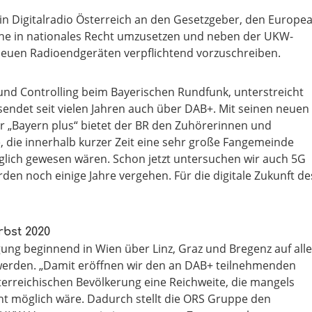
n Digitalradio Österreich an den Gesetzgeber, den Europe
ahe in nationales Recht umzusetzen und neben der UKW-
neuen Radioendgeräten verpflichtend vorzuschreiben.
 und Controlling beim Bayerischen Rundfunk, unterstreicht
sendet seit vielen Jahren auch über DAB+. Mit seinen neuen
„Bayern plus“ bietet der BR den Zuhörerinnen und
 die innerhalb kurzer Zeit eine sehr große Fangemeinde
lich gewesen wären. Schon jetzt untersuchen wir auch 5G
den noch einige Jahre vergehen. Für die digitale Zukunft de
bst 2020
gung beginnend in Wien über Linz, Graz und Bregenz auf alle
erden. „Damit eröffnen wir den an DAB+ teilnehmenden
terreichischen Bevölkerung eine Reichweite, die mangels
t möglich wäre. Dadurch stellt die ORS Gruppe den