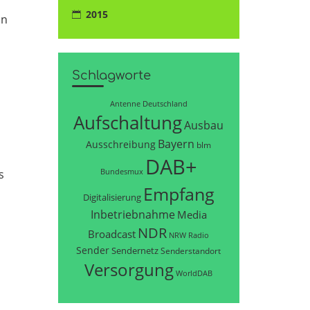
2015
an
Schlagworte
Antenne Deutschland
Aufschaltung
Ausbau
Bayern
Ausschreibung
blm
DAB+
Bundesmux
s
Empfang
Digitalisierung
Inbetriebnahme
Media
NDR
Broadcast
NRW
Radio
Sender
Sendernetz
Senderstandort
Versorgung
WorldDAB