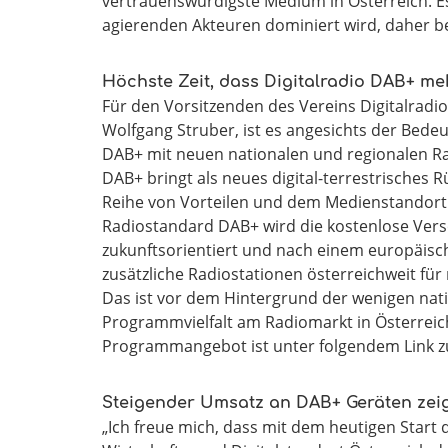
vertrauenswürdigste Medium in Österreich. Es 
agierenden Akteuren dominiert wird, daher b
Höchste Zeit, dass Digitalradio DAB+ me
Für den Vorsitzenden des Vereins Digitalradi
Wolfgang Struber, ist es angesichts der Bede
DAB+ mit neuen nationalen und regionalen Ra
DAB+ bringt als neues digital-terrestrische
Reihe von Vorteilen und dem Medienstandort
Radiostandard DAB+ wird die kostenlose Ver
zukunftsorientiert und nach einem europäisc
zusätzliche Radiostationen österreichweit f
Das ist vor dem Hintergrund der wenigen nat
Programmvielfalt am Radiomarkt in Österreich
Programmangebot ist unter folgendem Link z
Steigender Umsatz an DAB+ Geräten zeigt:
„Ich freue mich, dass mit dem heutigen Start