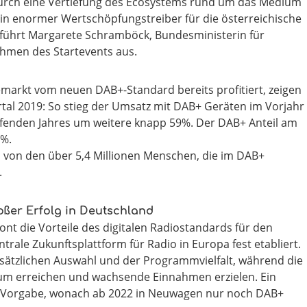
 durch eine Vertiefung des Ecosystems rund um das Medium
t ein enormer Wertschöpfungstreiber für die österreichische
l“, führt Margarete Schramböck, Bundesministerin für
ahmen des Startevents aus.
markt vom neuen DAB+-Standard bereits profitiert, zeigen
tal 2019: So stieg der Umsatz mit DAB+ Geräten im Vorjahr
fenden Jahres um weitere knapp 59%. Der DAB+ Anteil am
7%.
ion von den über 5,4 Millionen Menschen, die im DAB+
.
roßer Erfolg in Deutschland
nt die Vorteile des digitalen Radiostandards für den
trale Zukunftsplattform für Radio in Europa fest etabliert.
usätzlichen Auswahl und der Programmvielfalt, während die
um erreichen und wachsende Einnahmen erzielen. Ein
 EU-Vorgabe, wonach ab 2022 in Neuwagen nur noch DAB+