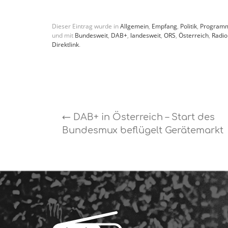
Dieser Eintrag wurde in
Allgemein
,
Empfang
,
Politik
,
Program
und mit
Bundesweit
,
DAB+
,
landesweit
,
ORS
,
Österreich
,
Radio
Direktlink
.
←
DAB+ in Österreich – Start des
Bundesmux beflügelt Gerätemarkt