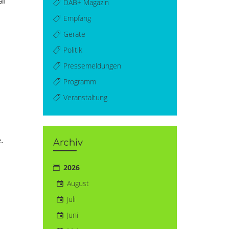
al
DAB+ Magazin
Empfang
Geräte
Politik
Pressemeldungen
Programm
Veranstaltung
.
Archiv
2026
August
Juli
Juni