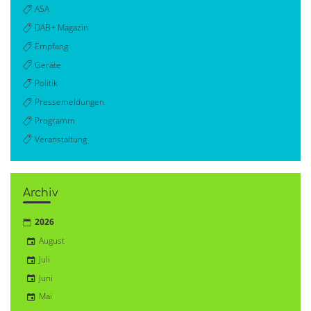
ASA
DAB+ Magazin
Empfang
Geräte
Politik
Pressemeldungen
Programm
Veranstaltung
Archiv
2026
August
Juli
Juni
Mai