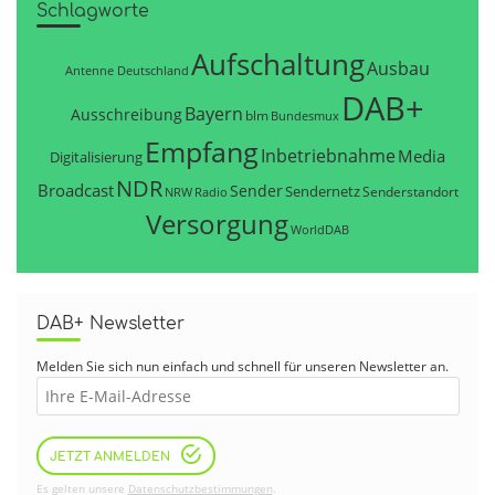
Schlagworte
Aufschaltung
Ausbau
Antenne Deutschland
DAB+
Bayern
Ausschreibung
blm
Bundesmux
Empfang
Inbetriebnahme
Media
Digitalisierung
NDR
Broadcast
Sender
Sendernetz
Senderstandort
NRW
Radio
Versorgung
WorldDAB
DAB+ Newsletter
Melden Sie sich nun einfach und schnell für unseren Newsletter an.
JETZT ANMELDEN
Es gelten unsere
Datenschutzbestimmungen
.