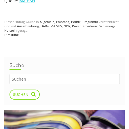
Quelle:
MA HSH
Dieser Eintrag wurde in
Allgemein
,
Empfang
,
Politik
,
Programm
veröffentlicht
und mit
Ausschreibung
,
DAB+
,
MA SHS
,
NDR
,
Privat
,
Privatmux
,
Schleswig-
Holstein
getagt.
Direktlink
.
Suche
SUCHEN