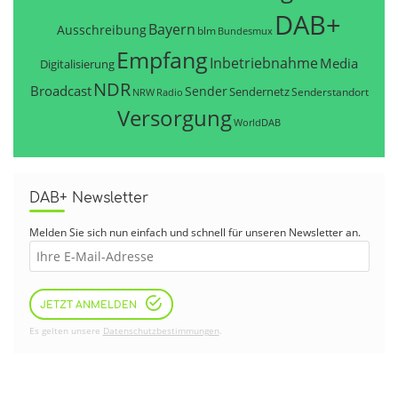
DAB+
Bayern
Ausschreibung
blm
Bundesmux
Empfang
Inbetriebnahme
Media
Digitalisierung
NDR
Broadcast
Sender
Sendernetz
Senderstandort
NRW
Radio
Versorgung
WorldDAB
DAB+ Newsletter
Melden Sie sich nun einfach und schnell für unseren Newsletter an.
JETZT ANMELDEN
Es gelten unsere
Datenschutzbestimmungen
.