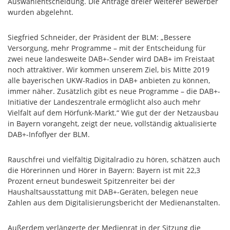
Auswahlentscheidung. Die Anträge dreier weiterer Bewerber
wurden abgelehnt.
Siegfried Schneider, der Präsident der BLM: „Bessere
Versorgung, mehr Programme – mit der Entscheidung für
zwei neue landesweite DAB+-Sender wird DAB+ im Freistaat
noch attraktiver. Wir kommen unserem Ziel, bis Mitte 2019
alle bayerischen UKW-Radios in DAB+ anbieten zu können,
immer näher. Zusätzlich gibt es neue Programme – die DAB+-
Initiative der Landeszentrale ermöglicht also auch mehr
Vielfalt auf dem Hörfunk-Markt.“ Wie gut der der Netzausbau
in Bayern vorangeht, zeigt der neue, vollständig aktualisierte
DAB+-Infoflyer der BLM.
Rauschfrei und vielfältig Digitalradio zu hören, schätzen auch
die Hörerinnen und Hörer in Bayern: Bayern ist mit 22,3
Prozent erneut bundesweit Spitzenreiter bei der
Haushaltsausstattung mit DAB+-Geräten, belegen neue
Zahlen aus dem Digitalisierungsbericht der Medienanstalten.
Außerdem verlängerte der Medienrat in der Sitzung die