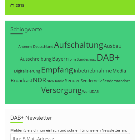
2015
Schlagworte
Aufschaltung
Ausbau
Antenne Deutschland
DAB+
Bayern
Ausschreibung
blm
Bundesmux
Empfang
Inbetriebnahme
Media
Digitalisierung
NDR
Broadcast
Sender
Sendernetz
Senderstandort
NRW
Radio
Versorgung
WorldDAB
DAB+ Newsletter
Melden Sie sich nun einfach und schnell für unseren Newsletter an.