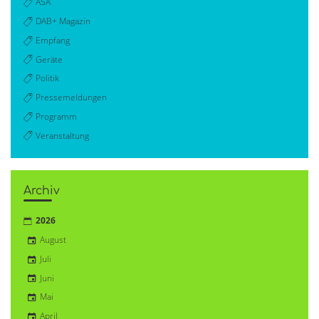
ASA
DAB+ Magazin
Empfang
Geräte
Politik
Pressemeldungen
Programm
Veranstaltung
Archiv
2026
August
Juli
Juni
Mai
April