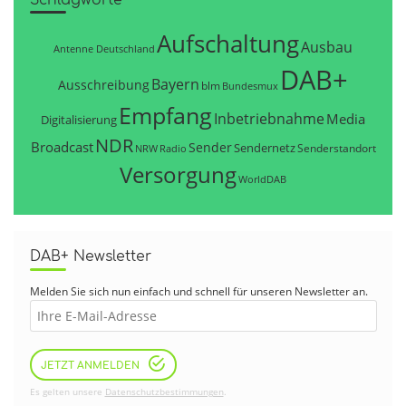
Aufschaltung
Ausbau
Antenne Deutschland
DAB+
Bayern
Ausschreibung
blm
Bundesmux
Empfang
Inbetriebnahme
Media
Digitalisierung
NDR
Broadcast
Sender
Sendernetz
Senderstandort
NRW
Radio
Versorgung
WorldDAB
DAB+ Newsletter
Melden Sie sich nun einfach und schnell für unseren Newsletter an.
JETZT ANMELDEN
Es gelten unsere
Datenschutzbestimmungen
.