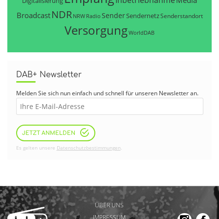
Inbetriebnahme
Media
Digitalisierung
NDR
Broadcast
Sender
Sendernetz
Senderstandort
NRW
Radio
Versorgung
WorldDAB
DAB+ Newsletter
Melden Sie sich nun einfach und schnell für unseren Newsletter an.
JETZT ANMELDEN
Es gelten unsere
Datenschutzbestimmungen
.
ÜBER UNS
IMPRESSUM